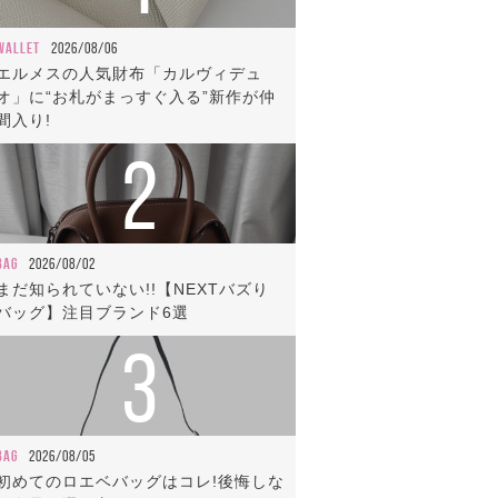
WALLET
2026/08/06
エルメスの人気財布「カルヴィデュ
オ」に“お札がまっすぐ入る”新作が仲
間入り!
2
BAG
2026/08/02
まだ知られていない!!【NEXTバズり
バッグ】注目ブランド6選
3
BAG
2026/08/05
初めてのロエベバッグはコレ!後悔しな