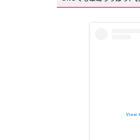
【番外編】プラダのかごバッグ
他にもご紹介できないぐらい
あなたにオススメの記事はこち
View 