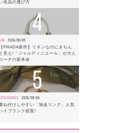
い名品の選び方
4
BAG
2026/08/05
【PRADA新作】リネンなのにきちん
と見え!「ジャルディニエール」が大人
コーデの新本命
5
ACCESSORIES
2026/08/04
重ね付けしやすい「地金リング」人気
ハイブランド総覧!