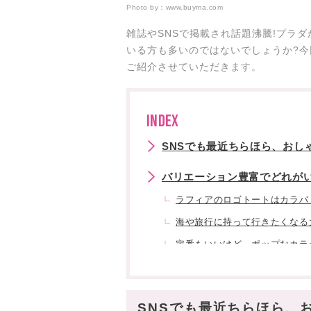
Photo by：
www.buyma.com
雑誌やSNSで掲載され話題沸騰!プラ
いる方も多いのではないでしょうか?今回
ご紹介させていただきます。
INDEX
SNSでも最近ちらほら、おし
バリエーション豊富でどれが
ラフィアのロゴトートはカラバ
海や旅行に持って行きたくなる
定番もいいけど…ポップなカラ
プラダのショルダーがラフィア
ピクニックバッグタイプも♡
SNSでも最近ちらほら、
綺麗めなかごバッグも見逃せな