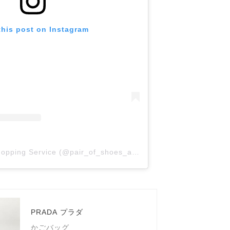
this post on Instagram
A post shared by Shopping Service (@pair_of_shoes_and_a_bag)
PRADA プラダ
かごバッグ