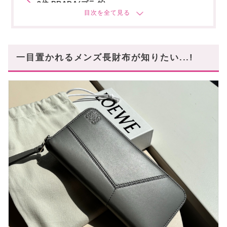
3位 PRADA(プラダ)
4位 BOTTEGA VENETA(ボッテガヴェネタ)
5位 Saint Laurent(サンローラン)
一目置かれるメンズ長財布が知りたい...!
6位 CELINE(セリーヌ)
7位 BALENCIAGA(バレンシアガ)
8位 HERMES(エルメス)
9位 Maison Margiela(メゾンマルジェラ)
10位 FENDI(フェンディ)
まとめ