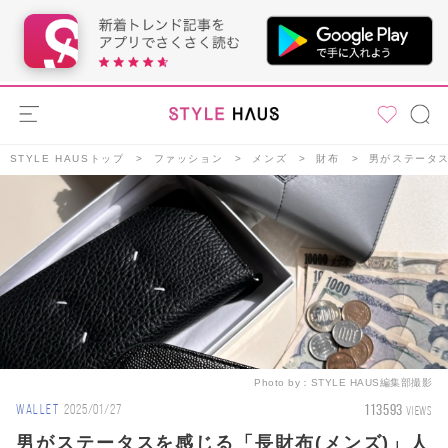
STYLE HAUSトップ
ファッション
メンズ
財布
男がステータス
Photo by：
STYLE HAUS編集部撮影
113593
WALLET
2025/01/27
VIEWS
男がステータスを感じる「長財布(メンズ)」人