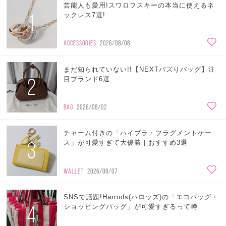
芸能人も愛用!スワロフスキーの本当に使えるネ
1
ックレス7選!
ACCESSORIES
2026/08/08
まだ知られていない!!【NEXTバズりバッグ】注
2
目ブランド6選
BAG
2026/08/02
チャーム付きの「ハイブラ・フラグメントケー
3
ス」が可愛すぎて大優勝 | おすすめ3選
WALLET
2026/08/07
SNSで話題!Harrods(ハロッズ)の「エコバッグ・
4
ショッピングバッグ」が可愛すぎるって噂