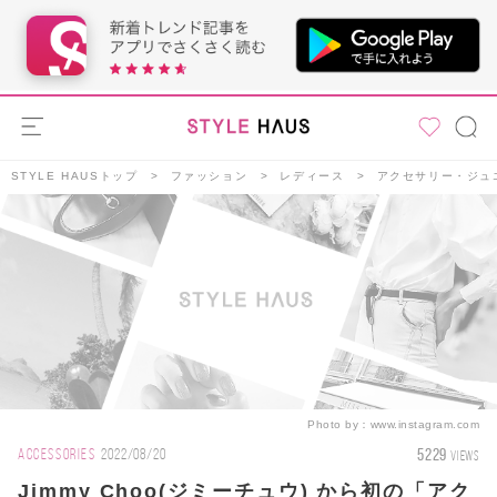
STYLE HAUSトップ
ファッション
レディース
アクセサリー・ジュ
Photo by：
www.instagram.com
5229
ACCESSORIES
2022/08/20
VIEWS
Jimmy Choo(ジミーチュウ) から初の「アク