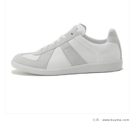
出典：
www.buyma.com