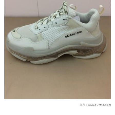
出典：
www.buyma.com