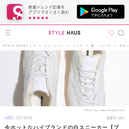
STYLE HAUSトップ
ファッション
メンズ
靴・シューズ
今ホ
Photo by：
www.buyma.com
43917
SHOES
2023/06/08
VIEWS
今ホットなハイブランドの白スニーカー【ブ