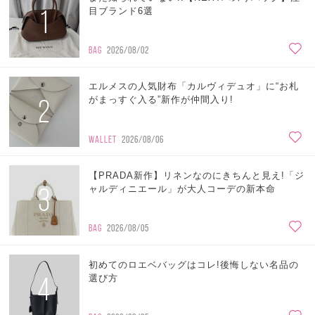
1
目ブランド6選
BAG
2026/08/02
エルメスの人気財布「カルヴィデュオ」に“お札
2
がまっすぐ入る”新作が仲間入り!
WALLET
2026/08/06
【PRADA新作】リネンなのにきちんと見え!「ジ
3
ャルディニエール」が大人コーデの新本命
BAG
2026/08/05
初めてのロエベバッグはコレ!後悔しない名品の
4
選び方