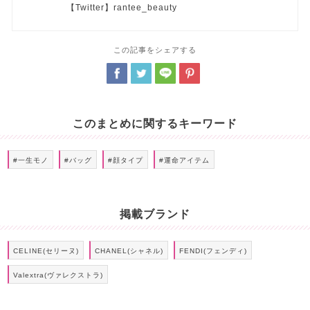
【Twitter】rantee_beauty
この記事をシェアする
このまとめに関するキーワード
#一生モノ
#バッグ
#顔タイプ
#運命アイテム
掲載ブランド
CELINE(セリーヌ)
CHANEL(シャネル)
FENDI(フェンディ)
Valextra(ヴァレクストラ)