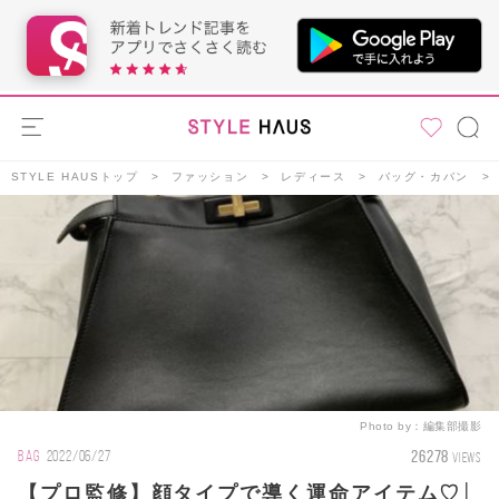
STYLE HAUSトップ
ファッション
レディース
バッグ・カバン
Photo by：
編集部撮影
26278
BAG
2022/06/27
VIEWS
【プロ監修】顔タイプで導く運命アイテム♡│