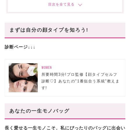
ソフトエレガント
一生モノバッグはコレ♡
エレガント
まずは自分の顔タイプを知ろう!
一生モノバッグはコレ♡
診断ページ↓↓↓
クール
一生モノバッグはコレ♡
使用感レビューはこちら!
WOMEN
所要時間3分!プロ監修【顔タイプセルフ
まとめ
診断♡】あなたの"1番似合う系統"教えま
あなたにおすすめの記事はこちら
す!
あなたの一生モノバッグ
長く愛せる一生モノこそ、私にぴったりのバッグに出会い