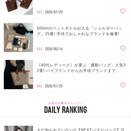
BAG
2026/07/29
500mlのペットボトルが入る「ショルダーバッ
グ」25選!-手頃でおしゃれなブランドを厳選!
BAG
2026/06/14
《40代レディース》が選ぶ「通勤バッグ」人気3
2選!-ハイブランドからお手頃ブランドまで...
BAG
2026/01/25
人気の記事をチェック！
DAILY RANKING
まだ知られていない!!【NEXTバズりバッグ】注