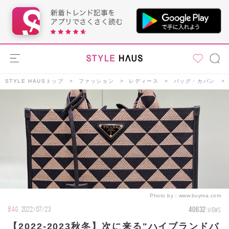
STYLE HAUSトップ
ファッション
レディース
バッグ・カバン
Photo by：
www.buyma.com
40632
BAG
2022/07/23
VIEWS
【2022-2023秋冬】次に来る"ハイブランドバ