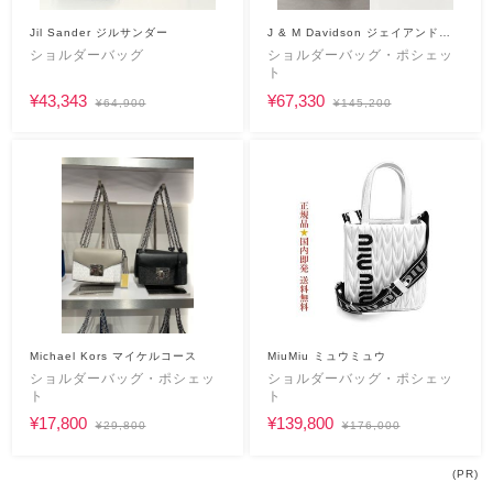
Jil Sander ジルサンダー
J & M Davidson ジェイアンドエ
ムデヴィッドソン
ショルダーバッグ
ショルダーバッグ・ポシェッ
ト
¥43,343
¥67,330
¥64,900
¥145,200
Michael Kors マイケルコース
MiuMiu ミュウミュウ
ショルダーバッグ・ポシェッ
ショルダーバッグ・ポシェッ
ト
ト
¥17,800
¥139,800
¥29,800
¥176,000
(PR)