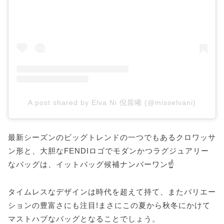
A post shared by Elva Ni 倪晨曦 (@misselvani)
最新シーズンのビッグトレンドの一つでもあるクロワッサ
ン形と、大胆なFENDIロゴでモダンかつラグジュアリー
なバッグは、イットバッグ候補ナンバーワン☝️
タイムレスなデザインは時代を超えて持て、またバリエー
ションの豊富さにも注目!まさにこの夏から秋冬にかけて
マストハブなバッグとなることでしょう。