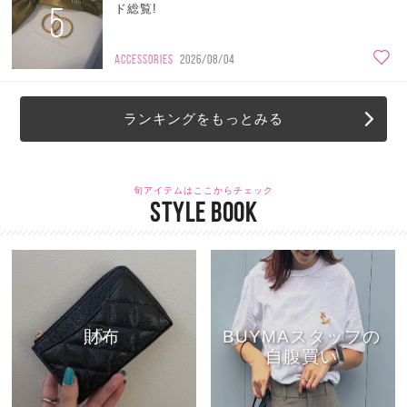
5
ド総覧!
ACCESSORIES
2026/08/04
ランキングをもっとみる
旬アイテムはここからチェック
STYLE BOOK
財布
BUYMAスタッフの
自腹買い