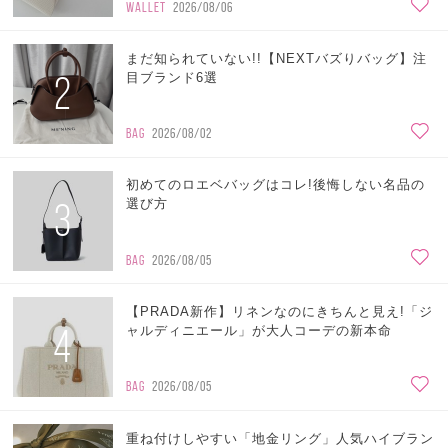
WALLET
2026/08/06
まだ知られていない!!【NEXTバズりバッグ】注
2
目ブランド6選
BAG
2026/08/02
初めてのロエベバッグはコレ!後悔しない名品の
3
選び方
BAG
2026/08/05
【PRADA新作】リネンなのにきちんと見え!「ジ
4
ャルディニエール」が大人コーデの新本命
BAG
2026/08/05
重ね付けしやすい「地金リング」人気ハイブラン