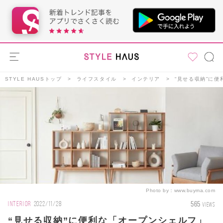
STYLE HAUSトップ
ライフスタイル
インテリア
“見せる収納”に
Photo by：
www.buyma.com
565
INTERIOR
2022/11/28
VIEWS
“見せる収納”に便利な「オープンシェルフ」