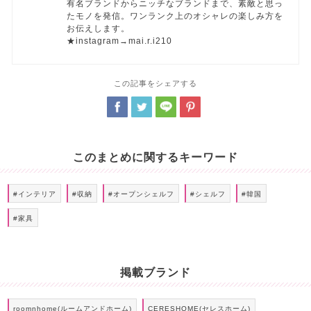
有名ブランドからニッチなブランドまで、素敵と思っ
たモノを発信。ワンランク上のオシャレの楽しみ方を
お伝えします。
★instagram→mai.r.i210
この記事をシェアする
このまとめに関するキーワード
#インテリア
#収納
#オープンシェルフ
#シェルフ
#韓国
#家具
掲載ブランド
roomnhome(ルームアンドホーム)
CERESHOME(セレスホーム)