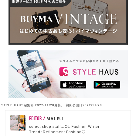
STYLE HAUS編集部 2022/11/28更新, 初回公開日2022/11/28
EDITOR /
MAI.R.I
select shop staff→OL Fashion Writer
Trend×Refinement Fashion♡