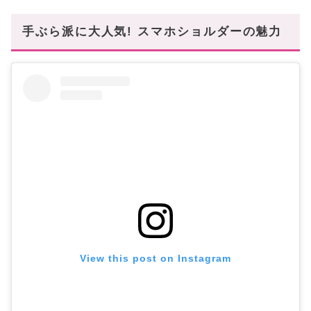
MAISON KITSUNE(メゾンキツネ)
手ぶら派に大人気! スマホショルダーの魅力
JW PEI(ジェイダブリューペイ)
OROTON(オロトン)
スマホショルダーでミニマリストへの第一歩
あなたにオススメの記事はこちら!
View this post on Instagram