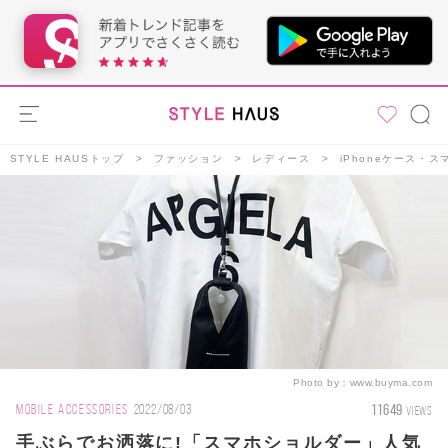
STYLE HAUSトップ
ファッション
レディース
iPhoneケース・
Photo by：
www.buyma.com
11649
MOBILE ACCESSORIES
2022/08/03
VIEWS
手ぶらでお洒落に!「スマホショルダー」人気