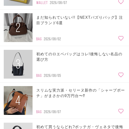
WALLET
2026/08/07
まだ知られていない!!【NEXTバズりバッグ】注
2
目ブランド6選
BAG
2026/08/02
初めてのロエベバッグはコレ!後悔しない名品の
3
選び方
BAG
2026/08/05
スリムな実力派・セリーヌ新作の「シャープポー
4
チ」がまさかの9万円台〜⁉
BAG
2026/08/07
初めて買うならどれ?ボッテガ・ヴェネタで後悔