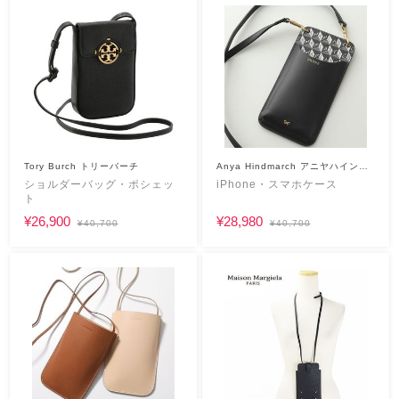
Tory Burch トリーバーチ
Anya Hindmarch アニヤハインド
マーチ
ショルダーバッグ・ポシェッ
iPhone・スマホケース
ト
¥26,900
¥28,980
¥40,700
¥40,700