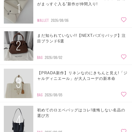
1
がまっすぐ入る”新作が仲間入り!
WALLET
2026/08/06
まだ知られていない!!【NEXTバズりバッグ】注
2
目ブランド6選
BAG
2026/08/02
【PRADA新作】リネンなのにきちんと見え!「ジ
3
ャルディニエール」が大人コーデの新本命
BAG
2026/08/05
初めてのロエベバッグはコレ!後悔しない名品の
4
選び方