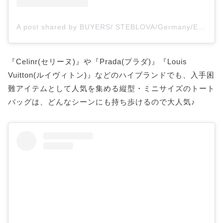
A post shared by BUYERS/ STEBLOVA/Germany/Europe (@sisters_for_u)
『Celinr(セリーヌ)』や『Prada(プラダ)』『Louis
Vuitton(ルイヴィトン)』などのハイブランドでも、入手困
難アイテムとして人気を集める縦型・ミニサイズのトート
バッグは、どんなシーンにも持ち歩けるので大人気♪