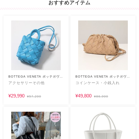
おすすめアイテム
BOTTEGA VENETA ボッテガヴェ
BOTTEGA VENETA ボッテガヴェ
ネタ
ネタ
アクセサリーその他
コインケース・小銭入れ
¥29,990
¥49,800
¥57,200
¥86,900