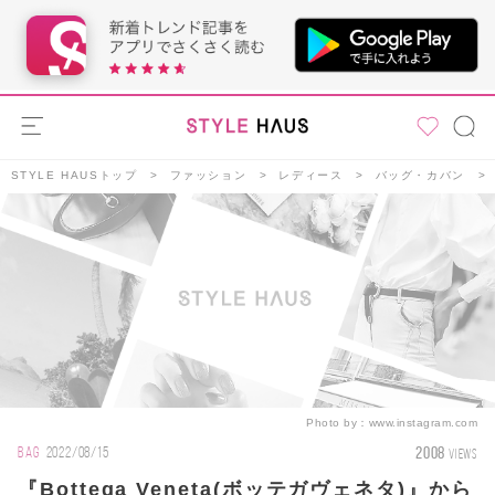
STYLE HAUSトップ
ファッション
レディース
バッグ・カバン
Photo by：
www.instagram.com
2008
BAG
2022/08/15
VIEWS
『Bottega Veneta(ボッテガヴェネタ)』から