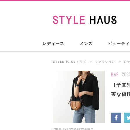
レディース
メンズ
ビューティ
STYLE HAUSトップ
ファッション
レ
BAG
202
【予算
実な値
Photo by：
www.buyma.com