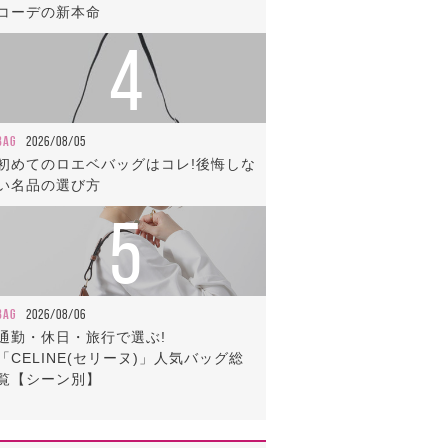
コーデの新本命
4
BAG
2026/08/05
初めてのロエベバッグはコレ!後悔しな
い名品の選び方
5
BAG
2026/08/06
通勤・休日・旅行で選ぶ!
「CELINE(セリーヌ)」人気バッグ総
覧【シーン別】