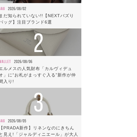
BAG
2026/08/02
まだ知られていない!!【NEXTバズり
バッグ】注目ブランド6選
2
WALLET
2026/08/06
エルメスの人気財布「カルヴィデュ
オ」に“お札がまっすぐ入る”新作が仲
間入り!
3
BAG
2026/08/05
【PRADA新作】リネンなのにきちん
と見え!「ジャルディニエール」が大人