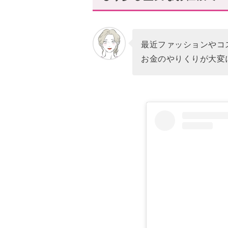
贈り物にもぴったり♪5万円前
POLENE(ポレーヌ)
Longchamp(ロンシャン)
最近ファッションやコ
タイムレスなデザインで長く
お金のやりくりが大変
あなたにオススメの記事はこち