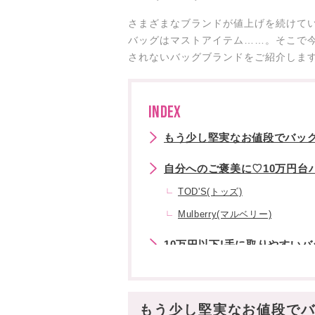
さまざまなブランドが値上げを続けて
バッグはマストアイテム……。そこで
されないバッグブランドをご紹介しま
INDEX
もう少し堅実なお値段でバッ
自分へのご褒美に♡10万円台
TOD'S(トッズ)
Mulberry(マルベリー)
10万円以下!手に取りやすい
J W ANDERSON(ジェイダブ
DEMELLIER(デメリエー)
もう少し堅実なお値段で