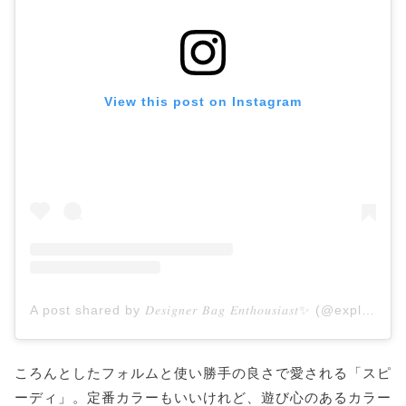
View this post on Instagram
A post shared by 𝐷𝑒𝑠𝑖𝑔𝑛𝑒𝑟 𝐵𝑎𝑔 𝐸𝑛𝑡ℎ𝑜𝑢𝑠𝑖𝑎𝑠𝑡✨ (@exploring.designerbags)
ころんとしたフォルムと使い勝手の良さで愛される「スピ
ーディ」。定番カラーもいいけれど、遊び心のあるカラー