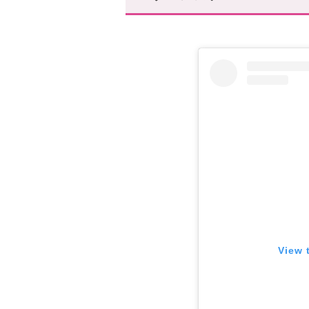
5.グランド・ウィッチ
やっぱり魔女が定番です!
まとめ
あなたにオススメの記事はこち
View 