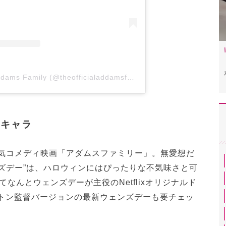
A post shared by Addams Family (@theofficialaddamsfamily)
気キャラ
人気コメディ映画「アダムスファミリー」。無愛想だ
ズデー”は、ハロウィンにはぴったりな不気味さと可
なんとウェンズデーが主役のNetflixオリジナルド
ートン監督バージョンの最新ウェンズデーも要チェッ