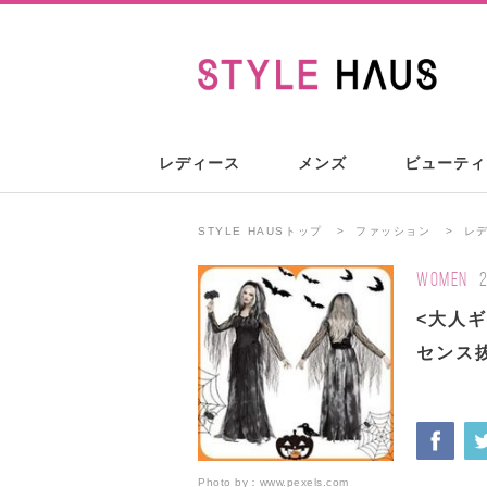
レディース
メンズ
ビューティ
STYLE HAUSトップ
ファッション
レ
WOMEN
<大人
センス
Photo by：
www.pexels.com