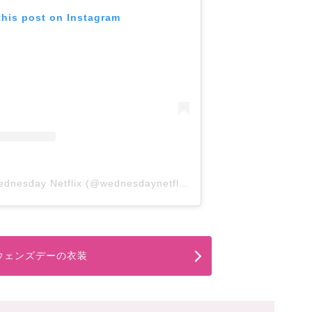
this post on Instagram
A post shared by Wednesday Netflix (@wednesdaynetflix)
ウェンズデーの衣装