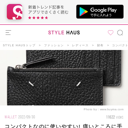
STYLE HAUSトップ
ファッション
レディース
財布
コンパク
Photo by：
www.buyma.com
11622
WALLET
2022/09/30
VIEWS
コンパクトなのに使いやすい! 痒いところに手