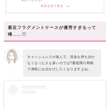
Chloe(クロエ)
お洒落見え◎今注目のトレンドブランド
Maison Margiela(メゾン マルジェラ)
MARNI(マルニ)
最近フラグメントケースが優秀すぎるって
お洒落なのに手に取りやすい♡コスパ抜群ブラン
噂……♡
ド
Michael Kors(マイケルコース)
COACH(コーチ)
キャッシュレスが進んで、現金を持ち歩か
フラグメントケースで荷物も身軽に♡
なくなった人も多いのでは?最低限の荷物
あなたにオススメの記事はこちら!
で身軽にお出かけしたくなりますよね。