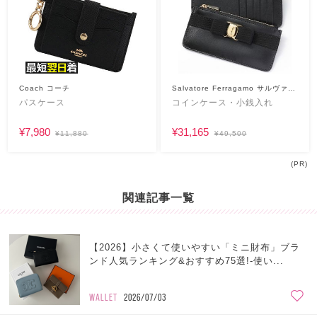
Coach コーチ
Salvatore Ferragamo サルヴァト
ーレフェラガモ
パスケース
コインケース・小銭入れ
¥7,980
¥31,165
¥11,880
¥49,500
(PR)
関連記事一覧
【2026】小さくて使いやすい「ミニ財布」ブラ
ンド人気ランキング&おすすめ75選!-使い...
WALLET
2026/07/03