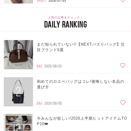
SHOES
2026/07/03
人気の記事をチェック！
DAILY RANKING
まだ知られていない!!【NEXTバズりバッグ】注
1
目ブランド6選
BAG
2026/08/02
初めてのロエベバッグはコレ!後悔しない名品の
2
選び方
BAG
2026/08/05
今みんなが欲しい!2026上半期ヒットアイテムTO
3
P10👑