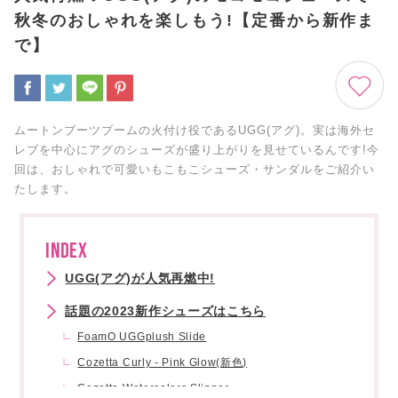
秋冬のおしゃれを楽しもう!【定番から新作ま
で】
ムートンブーツブームの火付け役であるUGG(アグ)。実は海外セ
レブを中心にアグのシューズが盛り上がりを見せているんです!今
回は、おしゃれで可愛いもこもこシューズ・サンダルをご紹介い
たします。
INDEX
UGG(アグ)が人気再燃中!
話題の2023新作シューズはこちら
FoamO UGGplush Slide
Cozetta Curly - Pink Glow(新色)
Cozetta Watercolors Slipper