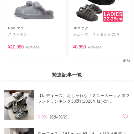
UGG アグ
UGG アグ
スリッポン
シューズ・サンダルその他
¥10,980
¥8,998
¥17,600
¥17,600
(PR)
関連記事一覧
【レディース】おしゃれな「スニーカー」人気ブ
ランドランキング30選!(2026年版)-定...
SHOES
2026/06/29
ウーフォス「OOriginal PLUS」とは?旧モデル