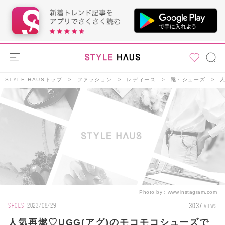
STYLE HAUSトップ
ファッション
レディース
靴・シューズ
Photo by：
www.instagram.com
3037
SHOES
2023/08/29
VIEWS
人気再燃♡UGG(アグ)のモコモコシューズで