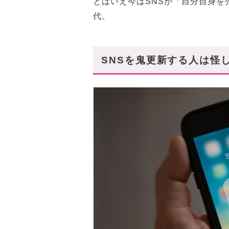
とはいえ今はSNSが「自分自身
代。
SNSを鬼更新する人は怪