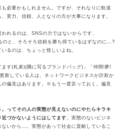
業も必要かもしれません。ですが、それなりに軌道
も、実力、信頼、人となりの方が大事になります。
われるのは、SNSの力ではないからです。
るのと、そろそろ信頼を勝ち得ているはずなのに…?
ているのは、ちょっと怪しいよね。
す(札束)(隅に写るブランドバッグ)」「仲間!夢!
鬼更新している人は、ネットワークビジネスか詐欺か
んの偏見はあります。※もう一度言っておく。偏見
う。ってその人の実態が見えないのにやたらキラキ
り近づかないようにはしてます
。実態のないビジネ
味ないから…。実態があって社会に貢献しているこ