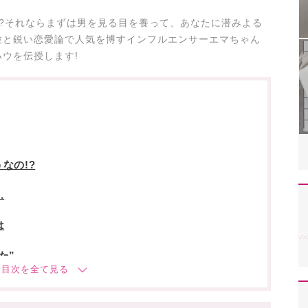
?それならまずは男を見る目を養って、あなたに潜みよる
験と鋭い恋愛論で人気を博すインフルエンサーエマちゃん
ウを伝授します!
なの!?
…
は
た”
と知りたい方は☟