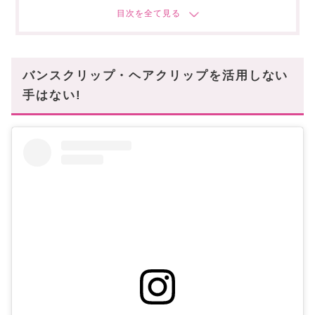
パールデザインも程よいならOK
まとめ方★HOW TO★
2ステップとは思えない編み込んだような上品ヘア!
ミディアムヘアさんもOKな簡単まとめスタイル
バンスクリップ・ヘアクリップを活用しない
1分できるネジネジアップヘア
手はない!
時間がない!髪がボサボサのお助けテクニック
どれも簡単すぎるテクニックなので活用しない手
はない!
あなたにおすすめの記事はこちら