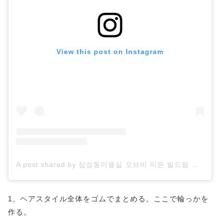
View this post on Instagram
A post shared by 삼성동미용실 오브비 이은 빌드펌 엘리자벳펌 (@obvie_lee.eun)
1、ヘアスタイル全体をゴムでまとめる。ここで輪っかを
作る。