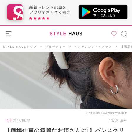
STYLE HAUSトップ
ビューティー
ヘアアレンジ・ヘアケア
【職場
Photo by：
www.buyma.com
33726
HAIR
2022/10/22
VIEWS
【職場仕事の綺麗なお姉さんに!】バンスクリ