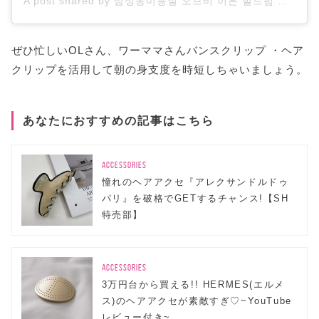
A post shared by 삼성동미용실 오브비 이은 빌드펌 엘리자벳펌 (@obvie_lee.eun)
ぜひ忙しいOLさん、ワーママさんバンスクリップ ・ヘア
クリップを活用して朝の身支度を時短しちゃいましょう。
あなたにおすすめの記事はこちら
ACCESSORIES
憧れのヘアアクセ『アレクサンドルドゥ
パリ』を破格でGETするチャンス!【SH
特売部】
ACCESSORIES
3万円台から買える!! HERMES(エルメ
ス)のヘアアクセが素敵すぎ♡~YouTube
レビュー付き~