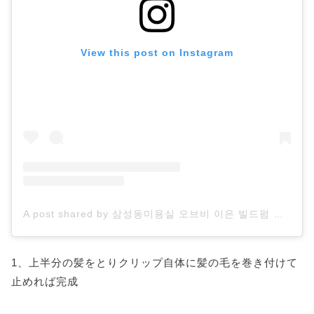
View this post on Instagram
A post shared by 삼성동미용실 오브비 이은 빌드펌 엘리자벳펌 (@obvie_lee.eun)
1、上半分の髪をとりクリップ自体に髪の毛を巻き付けて
止めれば完成