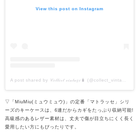
View this post on Instagram
A post shared by 𝒞𝑜𝓁𝓁𝑒𝒸𝓉 𝓋𝒾𝓃𝓉𝒶𝑔𝑒🧳 (@collect_vintage_)
▽「MiuMiu(ミュウミュウ)」の定番「マトラッセ」シリ
ーズのキーケースは、6連だからカギをたっぷり収納可能!
高級感のあるレザー素材は、丈夫で傷が目立ちにくく長く
愛用したい方にもぴったりです。