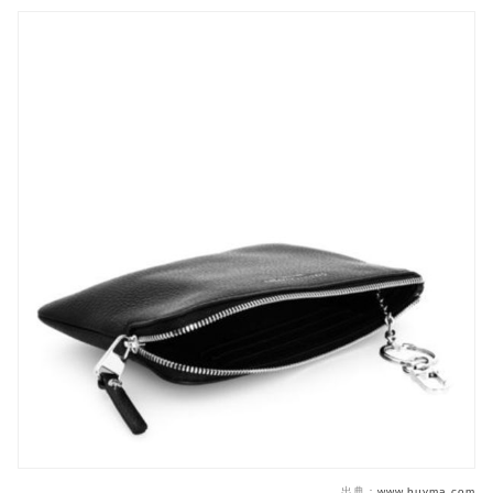
出典：
www.buyma.com