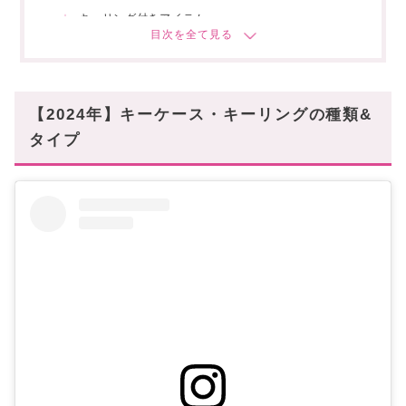
キーリング付きアイテム
車の鍵・スマートキーケース収納可タイプ
✓シンプルなキーリングの人気ブランド
✓6連フックの人気ブランド
【2024年】キーケース・キーリングの種類&
タイプ
✓カードケース・ポーチ付きの人気ブランド
✓キーリング付きアイテムの人気ブランド
✓車の鍵・スマートキーケース収納可タイプの人
気ブランド
キーケース・キーリングもこだわって