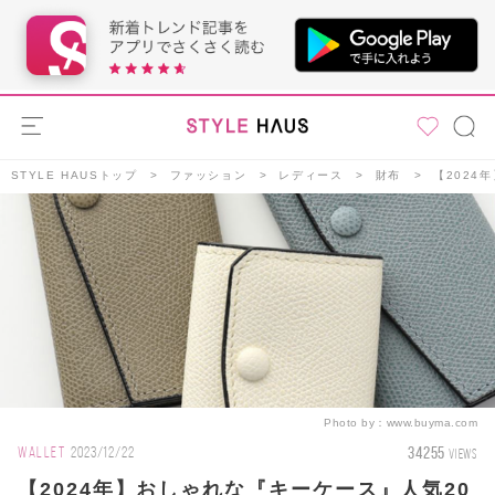
STYLE HAUSトップ
ファッション
レディース
財布
【2024
Photo by：
www.buyma.com
34255
WALLET
2023/12/22
VIEWS
【2024年】おしゃれな『キーケース』人気20