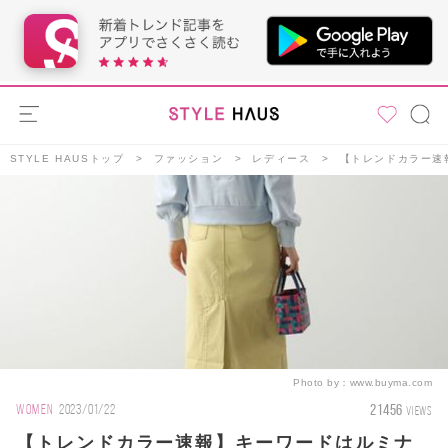
STYLE HAUSトップ
ファッション
レディース
【トレンドカラー速
Photo by：
www.buyma.com
21456
WOMEN
2023/01/22
VIEWS
【トレンドカラー速報】キーワードはルミナ