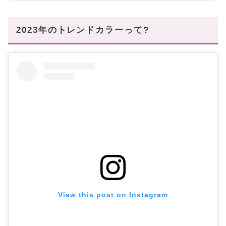
コーデのポイント:デニムと相性抜群♪
シャーベットカラー
2023年のトレンドカラーって?
コーデのポイント:顔周りに置くのが吉◎
シルバーなどのメタリックカラー
コーデのポイント:まずはボトムスからはじめてみよう
♪
番外編:マルチカラーにも注目!
2023年の新作も見逃せない✓
あなたにオススメの記事はこちら!
View this post on Instagram