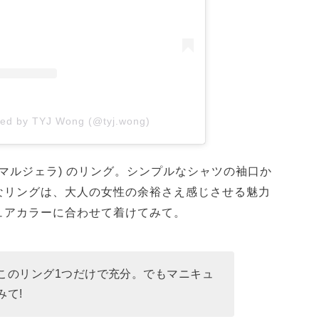
red by TYJ Wong (@tyj.wong)
(メゾン マルジェラ) のリング。シンプルなシャツの袖口か
なリングは、大人の女性の余裕さえ感じさせる魅力
ュアカラーに合わせて着けてみて。
このリング1つだけで充分。でもマニキュ
みて!