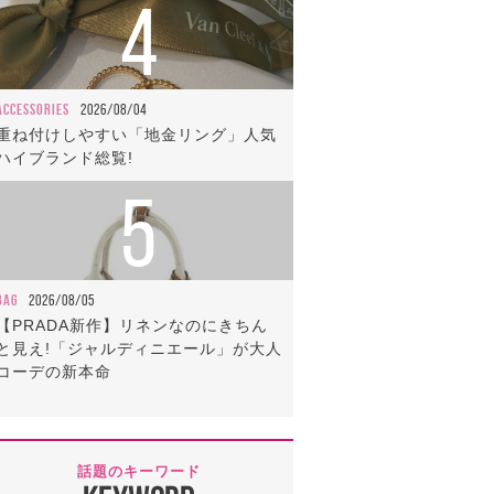
4
ACCESSORIES
2026/08/04
重ね付けしやすい「地金リング」人気
ハイブランド総覧!
5
BAG
2026/08/05
【PRADA新作】リネンなのにきちん
と見え!「ジャルディニエール」が大人
コーデの新本命
話題のキーワード