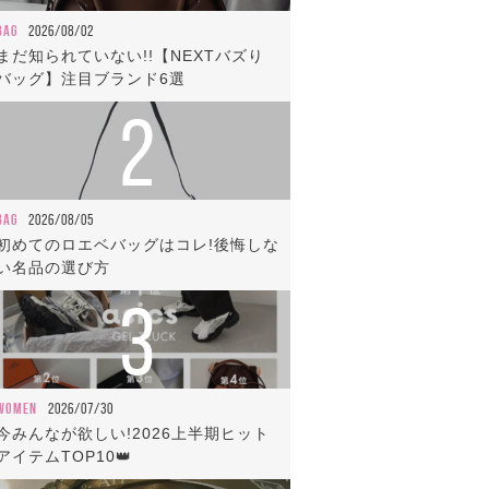
BAG
2026/08/02
まだ知られていない!!【NEXTバズり
バッグ】注目ブランド6選
2
BAG
2026/08/05
初めてのロエベバッグはコレ!後悔しな
い名品の選び方
3
WOMEN
2026/07/30
今みんなが欲しい!2026上半期ヒット
アイテムTOP10👑