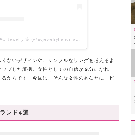
A post shared by 🌸AC Jewelry 🌸 (@acjewelryhandmade)
しくないデザインや、シンプルなリングを考えるよ
アップした証拠。女性としての自信が充分になれ
くるからです。今回は、そんな女性のあなたに、ピ
。
ランド4選