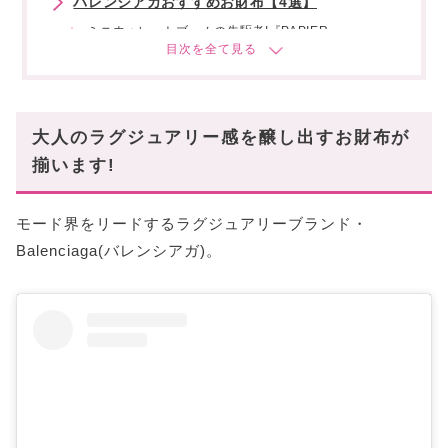
バレンシアガおすすめお財布【4選】
ミニウォレットブームの先駆者!『PAPIER』
バレンシアガを代表とするデザイン!『NEO
CLASSIC』
羨望の的となるデザインが魅力的の!
『HOURGLASS』
大人のラグジュアリー感を醸し出すお財布が
エッジの効いたロゴは存在感抜群!『ロゴラウンドジッ
揃います!
プ』
動画でバレンシアガのお財布の使い勝手をレビュ
ー
モード界をリードするラグジュアリーブランド・
Balenciaga(バレンシアガ)。
使いやすいお財布を徹底レビューした動画はこちら☟
時代の先端を行くデザインばかり!
あなたにおすすめの記事はこちら