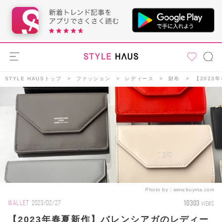
STYLE HAUSトップ
ファッション
レディース
財布
【2023
Photo by：
www.buyma.com
10303
WALLET
2023/02/27
VIEWS
【2023年春夏新作】バレンシアガのレディー