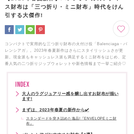
ス財布は「三つ折り・ミニ財布」時代をけん
引する大傑作!
コンパクトで実用的な三つ折り財布の火付け役「Balenciaga・バ
レンシアガ」。2023年春夏新作はさらにスタイリッシュさが更
新。現金派もキャッシュレス派も満足するミニ財布をはじめ、定
番人気の二つ折りジップウォレットや新色情報まで一挙ご紹介♡
INDEX
大人のラグジュアリー感を醸し出すお財布が揃い
ます!
まずは、2023年春夏の新作から✔️
スタンダードを突き詰めた逸品!『ENVELOPEミニ財
布』