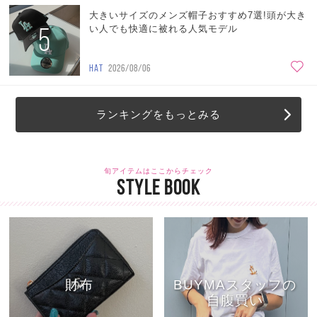
大きいサイズのメンズ帽子おすすめ7選!頭が大き
5
い人でも快適に被れる人気モデル
HAT
2026/08/06
ランキングをもっとみる
旬アイテムはここからチェック
STYLE BOOK
財布
BUYMAスタッフの
自腹買い