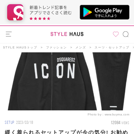
STYLE HAUSトップ
ファッション
メンズ
スーツ・セットアップ
Photo by：
www.buyma.com
12084
SETUP
2023/03/18
VIEWS
緩く着られるセットアップが今の気分! お勧め