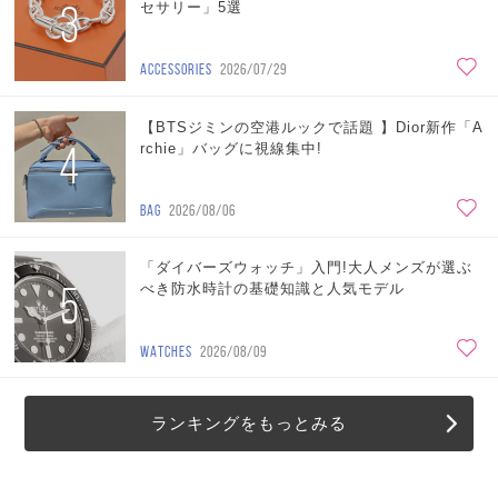
3
セサリー」5選
ACCESSORIES
2026/07/29
【BTSジミンの空港ルックで話題 】Dior新作「A
4
rchie」バッグに視線集中!
BAG
2026/08/06
「ダイバーズウォッチ」入門!大人メンズが選ぶ
5
べき防水時計の基礎知識と人気モデル
WATCHES
2026/08/09
ランキングをもっとみる