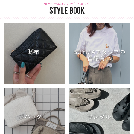
旬アイテムはここからチェック
STYLE BOOK
財布
BUYMAスタッフの
自腹買い
バッグ
サンダル