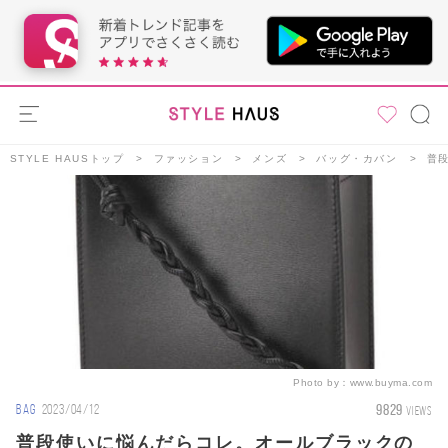
STYLE HAUSトップ
ファッション
メンズ
バッグ・カバン
普
Photo by：
www.buyma.com
9829
BAG
2023/04/12
VIEWS
普段使いに悩んだらコレ。オールブラックの