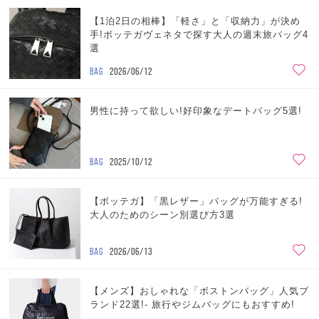
【1泊2日の相棒】「軽さ」と「収納力」が決め
手!ボッテガヴェネタで探す大人の週末旅バッグ4
選
BAG
2026/06/12
男性に持って欲しい!好印象なデートバッグ5選!
BAG
2025/10/12
【ボッテガ】「黒レザー」バッグが万能すぎる!
大人のためのシーン別選び方3選
BAG
2026/06/13
【メンズ】おしゃれな「ボストンバッグ」人気ブ
ランド22選!- 旅行やジムバッグにもおすすめ!