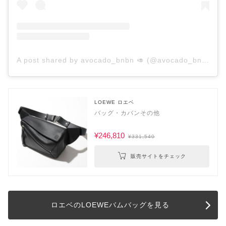
A post shared by avocado_bnbn 🥑 (@avocado_bnbn)
LOEWE ロエベ
バッグ・カバンその他
¥246,810
¥331,540
販売サイトをチェック
ロエベのLOEWEバムバッグを見る