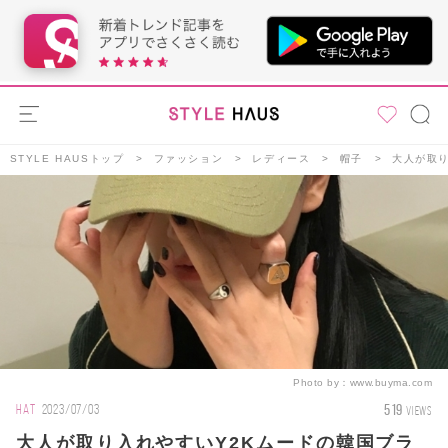
STYLE HAUSトップ
ファッション
レディース
帽子
大人が取
Photo by：
www.buyma.com
519
HAT
2023/07/03
VIEWS
大人が取り入れやすいY2Kムードの韓国ブラ