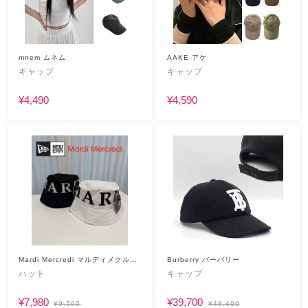
mnem ムネム
AAKE アケ
キャップ
キャップ
¥4,490
¥4,590
Mardi Mercredi マルディメクルデ
Burberry バーバリー
ィ
ハット
キャップ
¥7,980
¥39,700
¥9,500
¥48,400