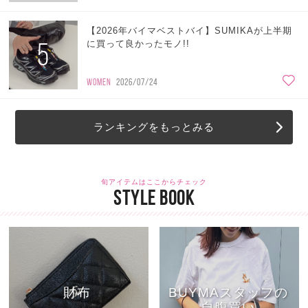
【2026年バイマベストバイ】SUMIKAが上半期
5
に買って良かったモノ!!
WOMEN
2026/07/24
ランキングをもっとみる
旬アイテムはここからチェック
STYLE BOOK
財布
BUYMAスタッフの
自腹買い