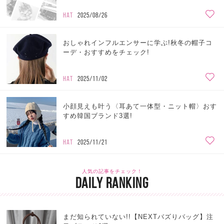
HAT
2025/08/26
おしゃれインフルエンサーに学ぶ!秋冬の帽子コ
ーデ・おすすめをチェック!
HAT
2025/11/02
小顔見えも叶う〈耳あて一体型・ニット帽〉おす
すめ韓国ブランド3選!
HAT
2025/11/21
人気の記事をチェック！
DAILY RANKING
まだ知られていない!!【NEXTバズりバッグ】注