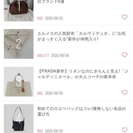
1
目ブランド6選
BAG
2026/08/02
エルメスの人気財布「カルヴィデュオ」に“お札
2
がまっすぐ入る”新作が仲間入り!
WALLET
2026/08/06
【PRADA新作】リネンなのにきちんと見え!「ジ
3
ャルディニエール」が大人コーデの新本命
BAG
2026/08/05
初めてのロエベバッグはコレ!後悔しない名品の
4
選び方
BAG
2026/08/05