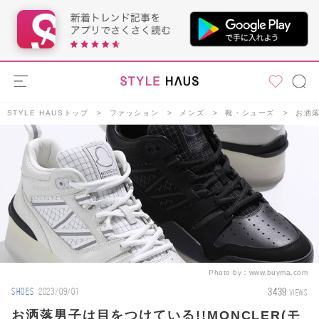
STYLE HAUSトップ
ファッション
メンズ
靴・シューズ
お洒落
Photo by：
www.buyma.com
3439
SHOES
2023/09/01
VIEWS
お洒落男子は目をつけている!!MONCLER(モ