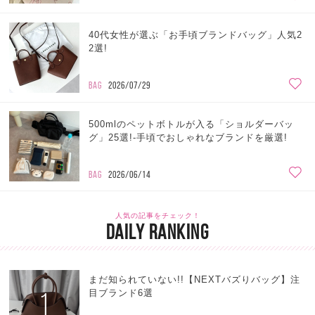
40代女性が選ぶ「お手頃ブランドバッグ」人気2
2選!
BAG
2026/07/29
500mlのペットボトルが入る「ショルダーバッ
グ」25選!-手頃でおしゃれなブランドを厳選!
BAG
2026/06/14
人気の記事をチェック！
DAILY RANKING
まだ知られていない!!【NEXTバズりバッグ】注
1
目ブランド6選