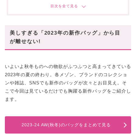
CELINE(セリーヌ)【アニタ】
LOUIS VUITTON(ルイヴィトン)【GO-14】
LOEWE(ロエベ)【スクイーズ】
美しすぎる「2023年の新作バッグ」から目
洗練を極める2023年新作バッグたちを今すぐ✓
が離せない!
いよいよ秋冬ものへの物欲がふつふつと高まってきている
2023年の夏の終わり。各メゾン、ブランドのコレクショ
ンや雑誌、SNSでも新作のバッグが次々とお目見え。そ
こで今回は見ているだけでも胸躍る新作バッグをご紹介し
ます。
2023-24 AW(秋冬)のバッグをまとめて見る