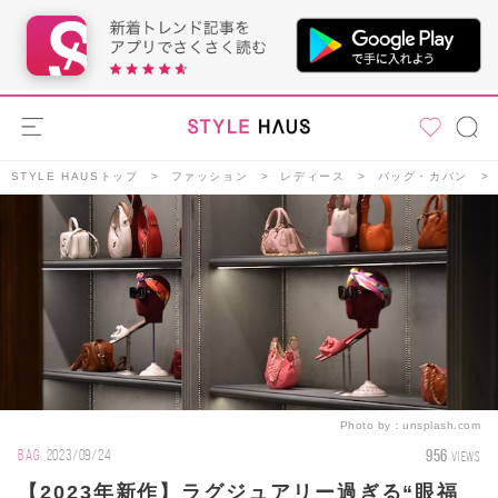
STYLE HAUSトップ
ファッション
レディース
バッグ・カバン
Photo by：
unsplash.com
956
BAG
2023/09/24
VIEWS
【2023年新作】ラグジュアリー過ぎる“眼福