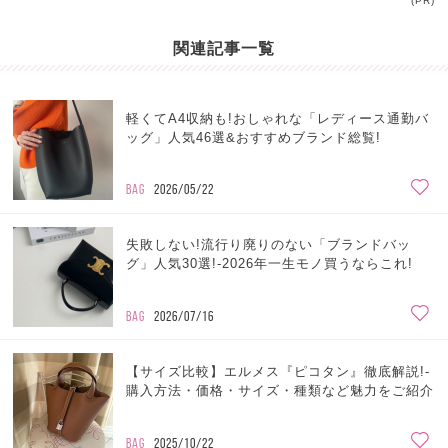
(PR)
関連記事一覧
軽くてA4収納も!おしゃれな「レディース通勤バ
ッグ」人気46選&おすすめブランド総覧!
BAG
2026/05/22
失敗しない!流行り廃りのない「ブランドバッ
グ」人気30選!-2026年一生モノ買うならこれ!
BAG
2026/07/16
【サイズ比較】エルメス『ピコタン』徹底解説!-
購入方法・価格・サイズ・種類など魅力をご紹介
BAG
2025/10/22