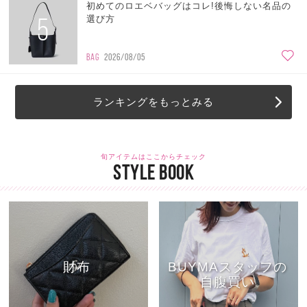
初めてのロエベバッグはコレ!後悔しない名品の
5
選び方
BAG
2026/08/05
ランキングをもっとみる
旬アイテムはここからチェック
STYLE BOOK
財布
BUYMAスタッフの
自腹買い