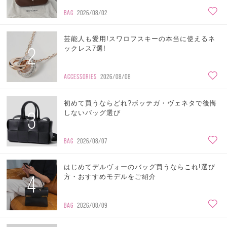
BAG
2026/08/02
芸能人も愛用!スワロフスキーの本当に使えるネ
2
ックレス7選!
ACCESSORIES
2026/08/08
初めて買うならどれ?ボッテガ・ヴェネタで後悔
3
しないバッグ選び
BAG
2026/08/07
はじめてデルヴォーのバッグ買うならこれ!選び
4
方・おすすめモデルをご紹介
BAG
2026/08/09