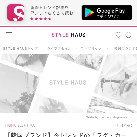
STYLE HAUSトップ
ライフスタイル
ファブリック
【韓国ブランド
Photo by：
www.instagram.com
831
FABRIC
2023/11/06
VIEWS
【韓国ブランド】今トレンドの「ラグ・カー