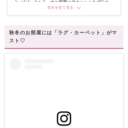
ビビッドカラーでお部屋にアクセントをプラス
Buy Beam(バイビーム)
ナチュラルモダンなお部屋に
the frigg(ザフリッグ)
秋冬のお部屋には「ラグ・カーペット」がマ
乙女心をくすぐるキュートなラグ・カーペット
スト♡
PAPER GARDEN(ペーパーガーデン)
今すぐBUYMAを✓