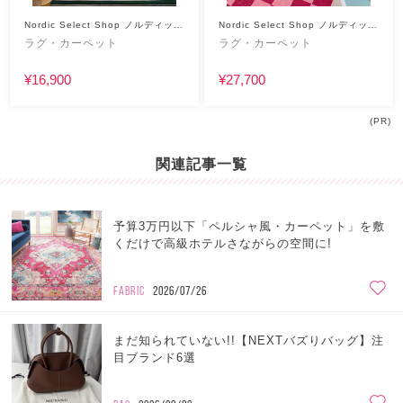
Nordic Select Shop ノルディック
Nordic Select Shop ノルディック
セレクトショップ
セレクトショップ
ラグ・カーペット
ラグ・カーペット
¥16,900
¥27,700
(PR)
関連記事一覧
予算3万円以下「ペルシャ風・カーペット」を敷
くだけで高級ホテルさながらの空間に!
FABRIC
2026/07/26
まだ知られていない!!【NEXTバズりバッグ】注
目ブランド6選