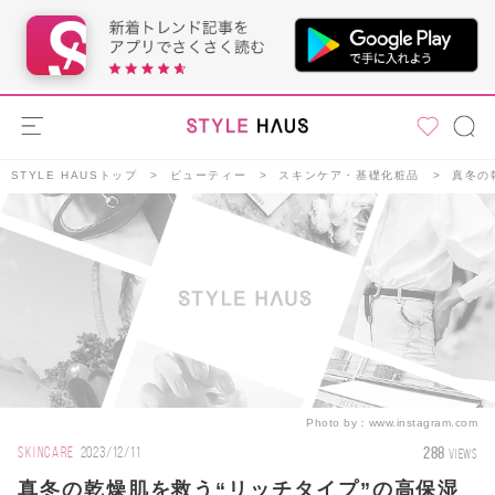
STYLE HAUSトップ
ビューティー
スキンケア・基礎化粧品
真冬の
Photo by：
www.instagram.com
288
SKINCARE
2023/12/11
VIEWS
真冬の乾燥肌を救う“リッチタイプ”の高保湿