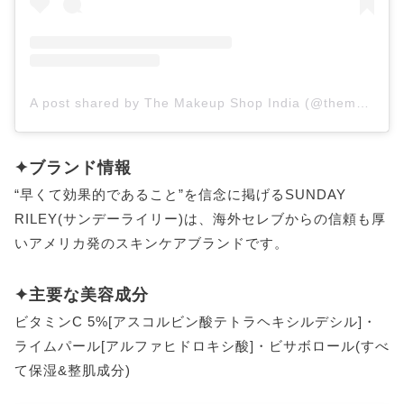
A post shared by The Makeup Shop India (@themakeupshopindia)
✦ブランド情報
“早くて効果的であること”を信念に掲げるSUNDAY
RILEY(サンデーライリー)は、海外セレブからの信頼も厚
いアメリカ発のスキンケアブランドです。
✦主要な美容成分
ビタミンC 5%[アスコルビン酸テトラヘキシルデシル]・
ライムパール[アルファヒドロキシ酸]・ビサボロール(すべ
て保湿&整肌成分)