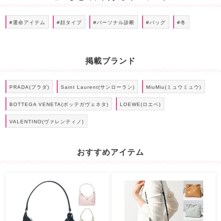
#運命アイテム
#顔タイプ
#パーソナル診断
#バッグ
#冬
掲載ブランド
PRADA(プラダ)
Saint Laurent(サンローラン)
MiuMiu(ミュウミュウ)
BOTTEGA VENETA(ボッテガヴェネタ)
LOEWE(ロエベ)
VALENTINO(ヴァレンティノ)
おすすめアイテム