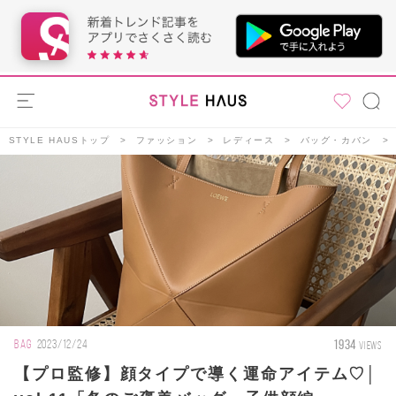
STYLE HAUSトップ
ファッション
レディース
バッグ・カバン
1934
BAG
2023/12/24
VIEWS
【プロ監修】顔タイプで導く運命アイテム♡│