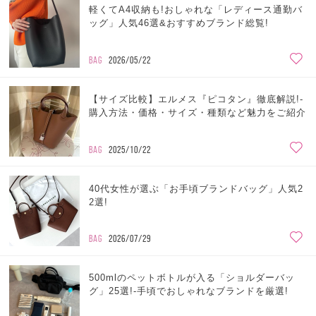
軽くてA4収納も!おしゃれな「レディース通勤バ
ッグ」人気46選&おすすめブランド総覧!
BAG
2026/05/22
【サイズ比較】エルメス『ピコタン』徹底解説!-
購入方法・価格・サイズ・種類など魅力をご紹介
BAG
2025/10/22
40代女性が選ぶ「お手頃ブランドバッグ」人気2
2選!
BAG
2026/07/29
500mlのペットボトルが入る「ショルダーバッ
グ」25選!-手頃でおしゃれなブランドを厳選!