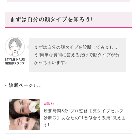
フレッシュ
LOEWE(ロエベ) パズルバッグ
まずは自分の顔タイプを知ろう!
クールカジュアル
PRADA(プラダ) Re-Edition 2005
まずは自分の顔タイプを診断してみましょ
お気に入りは見つかりましたか?
う!簡単な質問に答えるだけで顔タイプが分
かっちゃいます♪
診断ページ↓↓↓
WOMEN
所要時間3分!プロ監修【顔タイプセルフ
診断♡】あなたの"1番似合う系統"教えま
す!