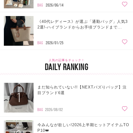
BAG
2026/06/14
《40代レディース》が選ぶ「通勤バッグ」人気3
2選!-ハイブランドからお手頃ブランドまで...
BAG
2026/01/25
人気の記事をチェック！
DAILY RANKING
まだ知られていない!!【NEXTバズりバッグ】注
1
目ブランド6選
BAG
2026/08/02
今みんなが欲しい!2026上半期ヒットアイテムTO
P10👑