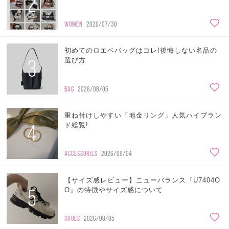
2
WOMEN
2026/07/30
初めてのロエベバッグはコレ!後悔しない名品の
3
選び方
BAG
2026/08/05
重ね付けしやすい「地金リング」人気ハイブラン
4
ド総覧!
ACCESSORIES
2026/08/04
【サイズ感レビュー】ニューバランス『U7404O
5
O』の特徴やサイズ感について
SHOES
2026/08/05