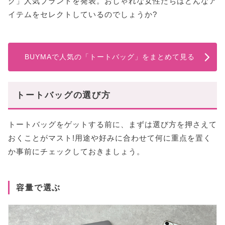
グ」人気ブランドを発表。おしゃれな女性たちはどんなア
【7位】上品レディを叶える▷▷FURLA(フルラ)
イテムをセレクトしているのでしょうか?
【8位】カジュアル派さんに◎▷▷ザノースフェイス
【9位】ママ世代に大人気▷▷ディーンアンドデルー
カ
BUYMAで人気の「トートバッグ」をまとめて見る
【10位】 台湾発の旬ブランド▷▷ロビンメイ
【年代別】人気のトートバッグブランドをご紹介
【20代女性】人気のトートバッグブランド
トートバッグの選び方
【30代女性】人気のトートバッグブランド
【40代・50代女性】人気のトートバッグブランド
トートバッグをゲットする前に、まずは選び方を押さえて
おくことがマスト!用途や好みに合わせて何に重点を置く
【スタハ編集部おすすめ】トートバッグブランド
3選
か事前にチェックしておきましょう。
お洒落に周りと差がつく▷▷「J & M Davidson」
通勤用に欲しくなる▷▷PIXY ACCS.
容量で選ぶ
Pedro(ペドロ) トートバッグ
野暮ったいトートバッグコーデはもうしない!