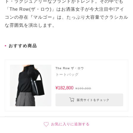
ト・ラグジュアリーなブランドがトレンド。その中でも
「The Row(ザ・ロウ)」はお洒落女子が今大注目中!アイ
コンの存在『マルゴー』は、たっぷり大容量でクラシカル
な雰囲気を演出します。
おすすめ商品
The Row ザ・ロウ
トートバッグ
¥182,800
¥199,000
販売サイトをチェック
お気に入りに追加する
The Row ザ・ロウ
トートバッグ