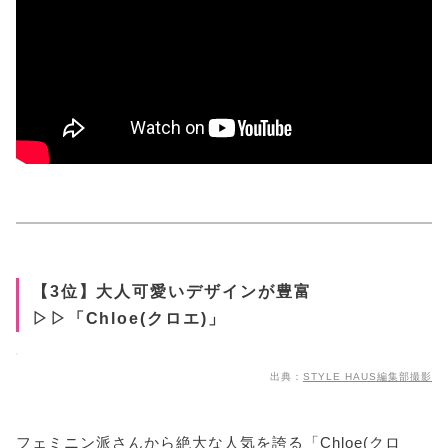
【3位】大人可愛いデザインが豊富
▷▷「Chloe(クロエ)」
出典：
STYLE HAUS編集部撮影
フェミニン派さんから絶大な人気を誇る「Chloe(クロ