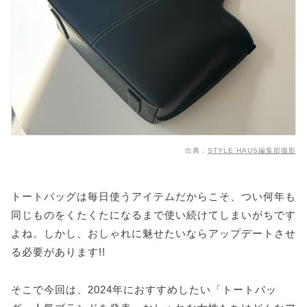
【6位】タイムレスで長く使える▷▷TOD'S(トッズ)
【7位】スタイリッシュなデザイン▷▷バレンシアガ
【8位】気品漂うデザイン▷▷CELINE(セリーヌ)
【9位】ハイブランド好きさんは✓▷▷LOEWE(ロエ
ベ)
【10位】ブックトートを主役に♡▷▷Dior(ディオー
ル)
人気のトートバッグ|お手頃ブランド編
出典：
STYLE HAUS編集部撮影
【1位】オリガミトートでお洒落度UP▷▷エムエムシ
ックス
トートバッグは毎日使うアイテムだからこそ、つい何年も
【2位】お手頃価格で上質▷▷ジャンニキアリーニ
同じものをくたくたになるまで使い続けてしまいがちです
【3位】ナイロントートの代名詞▷▷ロンシャン
よね。しかし、おしゃれに魅せたいならアップデートさせ
【4位】エコバッグにも使える▷▷HAY(ヘイ)
る必要があります!!
【5位】ガシガシ使いたい方は必見!▷▷ステイトオブ
エスケープ
【6位】ハイブランド顔負けの高級感▷▷Coach(コー
そこで今回は、2024年におすすめしたい「トートバッ
チ)