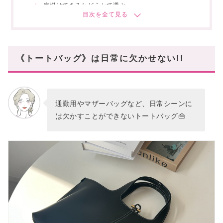
肩掛けできるかどうかで選ぶ
用途で選ぶ
予算で選ぶ
人気ブランドで選ぶ
《トートバッグ》は日常に欠かせない!!
【2024年】トートバッグ人気ブランドTOP10
ハイブランド編
お手頃ブランド編
通勤用やマザーバッグなど、日常シーンに
人気のトートバッグ|ハイブランド編
は欠かすことができないトートバッグ👜
【1位】 ポップ配色でポイントに♡▷▷MARNI(マル
ニ)
【2位】働く女性の定番ブランド▷▷ステラマッカー
トニー
【3位】大人可愛いデザインが豊富▷▷「Chloe(クロ
エ)」
【4位】ブランドロゴだけで大人♡▷▷PRADA (プラ
ダ)
【5位】ハイセンス女子注目▷▷The Row(ザ・ロウ)