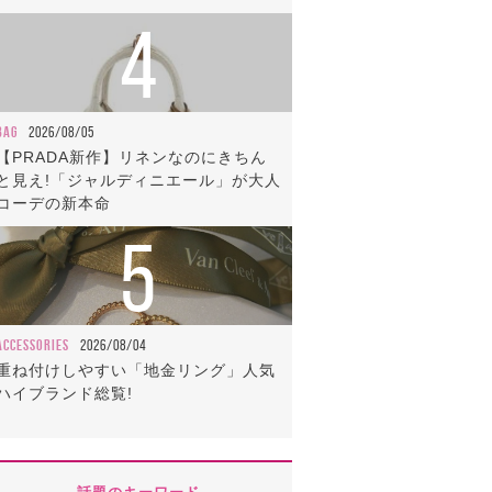
4
BAG
2026/08/05
【PRADA新作】リネンなのにきちん
と見え!「ジャルディニエール」が大人
コーデの新本命
5
ACCESSORIES
2026/08/04
重ね付けしやすい「地金リング」人気
ハイブランド総覧!