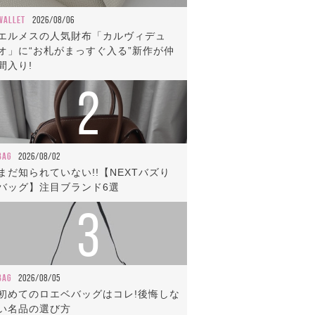
WALLET
2026/08/06
エルメスの人気財布「カルヴィデュ
オ」に“お札がまっすぐ入る”新作が仲
間入り!
2
BAG
2026/08/02
まだ知られていない!!【NEXTバズり
バッグ】注目ブランド6選
3
BAG
2026/08/05
初めてのロエベバッグはコレ!後悔しな
い名品の選び方