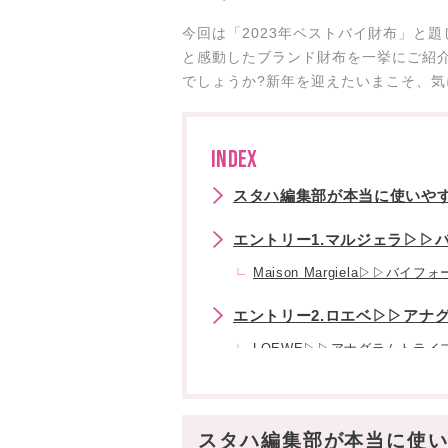
今回は「2023年ベストバイ財布」と題
と感動したブランド財布を一挙にご紹
でしょうか?新年を迎えたいまこそ、気
INDEX
スタハ編集部が本当に使いやす
エントリー1.マルジェラ▷▷
Maison Margiela▷▷バイ
エントリー2.ロエベ▷▷アナ
LOEWE▷▷アナグラムトライ
エントリー3.プラダ▷▷サフ
PRADA▷▷サフィアーノウォ
スタハ編集部が本当に使い