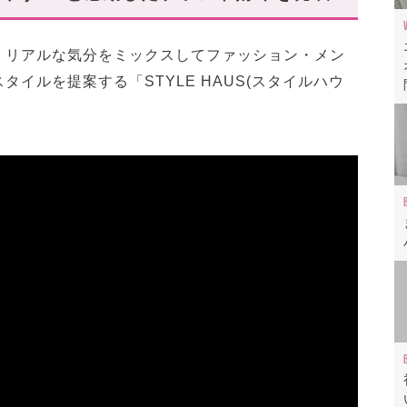
ルヴィデュオ
、リアルな気分をミックスしてファッション・メン
イルを提案する「STYLE HAUS(スタイルハウ
▷▷三つ折り財布
▷▷アコーディオンカードケース
ンカードケース
いお財布6選