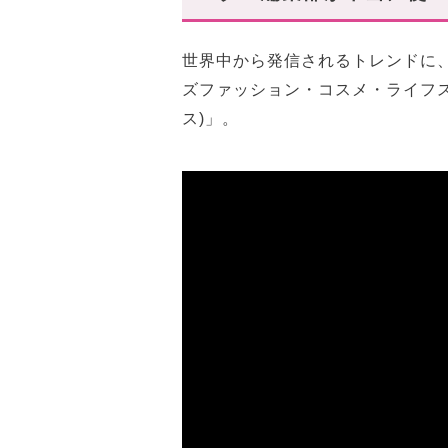
エントリー4.エルメス▷▷カ
HERMES▷▷カルヴィデュオ
世界中から発信されるトレンドに
ズファッション・コスメ・ライフスタ
エントリー5.ヴァレクストラ
ス)」。
Valextra▷▷コンパクトパース
エントリー6.マーディンキム
MatinKim▷▷アコーディオ
使うとわかる!本当に使いやす