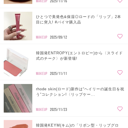
MAKEUP
2025/11/16
ひとつで美発色&保湿◎ロードの「リップ」2本
目に突入! #バイマ購入品
MAKEUP
2025/09/12
韓国発ENTROPY(エントロピー)から〈スライド
式のチーク〉が新登場!
MAKEUP
2025/11/11
rhode skin(ロード)新作は“ヘイリーの誕生日を祝
う”コレクション!〈リップケー...
MAKEUP
2025/11/23
韓国発KEYM(キム)の「リボン型・リップグロ