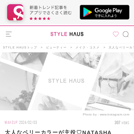
STYLE HAUSトップ
ビューティー
メイク・コスメ
大人なベリーカラ
Photo by：
www.instagram.com
307
MAKEUP
2024/02/03
VIEWS
大人なベリーカラーが主役♡NATASHA