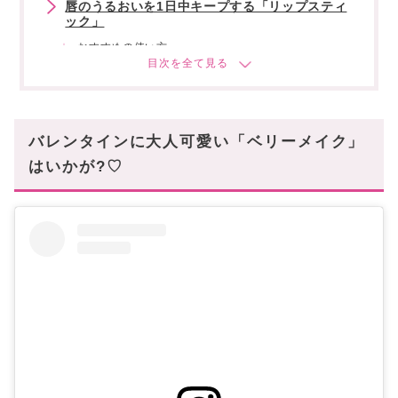
唇のうるおいを1日中キープする「リップスティ
ック」
おすすめの使い方
理想の唇を叶える「リップペンシル」
おすすめの使い方
ベリーカラーでバレンタイン気分を高めよう♡
バレンタインに大人可愛い「ベリーメイク」
はいかが?♡