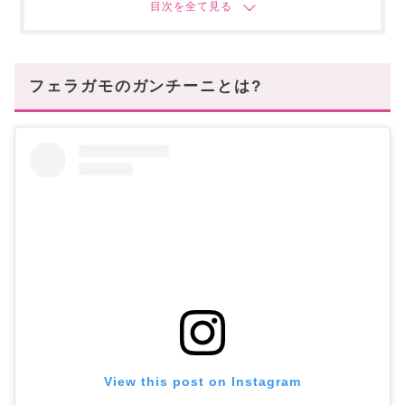
フェラガモ・ガンチーニ|財布編
小さくても気品全開な「折りたたみ財布」
収納力重視さんは欲しい「長財布」
フェラガモのガンチーニとは?
お財布代わりにもなる「カード・コインケース」
フェラガモ・ガンチーニ|シューズ編
マニッシュで今年らしさもある「ローファー」
大人の色気全開な「パンプス」
フェラガモ・ガンチーニ|アクセサリー編
毎日使いもしたくなる「ネックレス」
パーティーシーンにも使える「ピアス」
取り入れるお洒落さん急増中「ベルト」
フェミニンなファッションに◎「ヘアアクセサリー」
フェラガモのガンチーニで大人の色気をプラス💗
View this post on Instagram