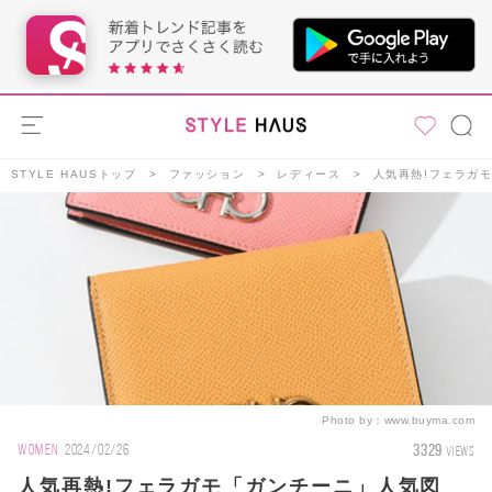
STYLE HAUSトップ
ファッション
レディース
人気再熱!フェラガ
Photo by：
www.buyma.com
3329
WOMEN
2024/02/26
VIEWS
人気再熱!フェラガモ「ガンチーニ」人気図