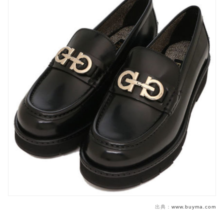
出典：
www.buyma.com