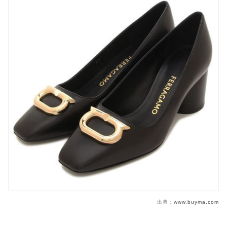
出典：
www.buyma.com