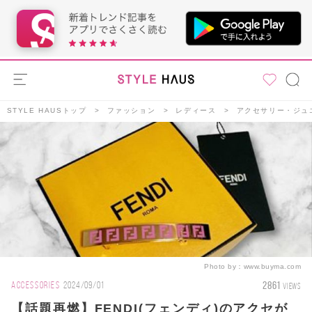
STYLE HAUSトップ
ファッション
レディース
アクセサリー・ジュ
Photo by：
www.buyma.com
2861
ACCESSORIES
2024/09/01
VIEWS
【話題再燃】FENDI(フェンディ)のアクセが