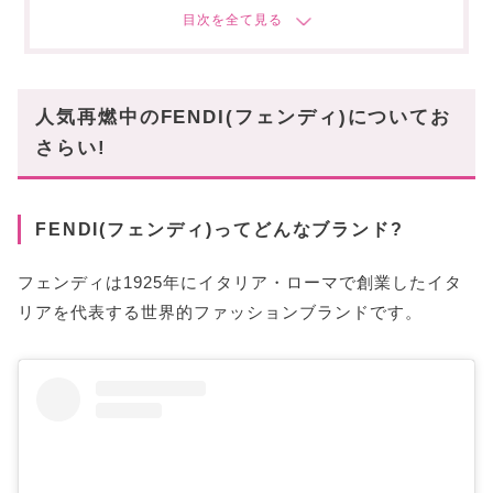
大ぶりデザインが目を引く「リング」
エレガントかつストリートな「ネックレス」
キャッチーなデザインが揃う「ピアス」
人気再燃中のFENDI(フェンディ)についてお
ロゴモチーフが映える「ブレスレット」
さらい!
お洒落さんに選ばれている「ヘアアクセサリー」
最後に
FENDI(フェンディ)ってどんなブランド?
フェンディは1925年にイタリア・ローマで創業したイタ
リアを代表する世界的ファッションブランドです。