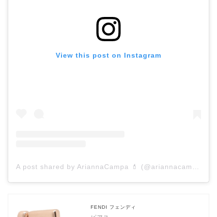
View this post on Instagram
A post shared by AriannaCampa 💄 (@ariannacampa_makeup)
FENDI フェンディ