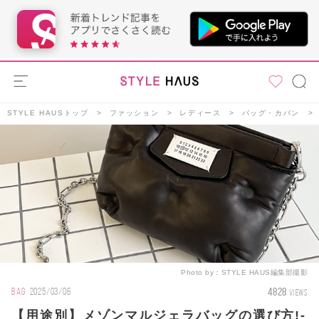
STYLE HAUSトップ
ファッション
レディース
バッグ・カバン
Photo by：
STYLE HAUS編集部撮影
4828
BAG
2025/03/06
VIEWS
【用途別】メゾンマルジェラバッグの選び方!-