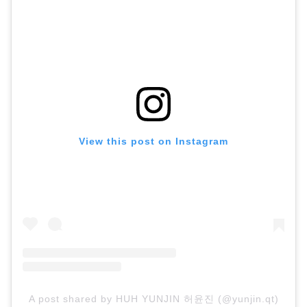
View this post on Instagram
A post shared by HUH YUNJIN 허윤진 (@yunjin.qt)