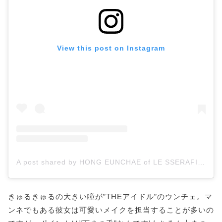
View this post on Instagram
A post shared by HONG EUNCHAE of LE SSERAFIM (@hhh.e_c.v)
きゅるきゅるの大きい瞳が”THEアイドル”のウンチェ。マ
ンネでもある彼女は可愛いメイクを担当することが多いの