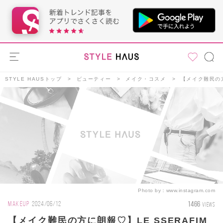
STYLE HAUSトップ
ビューティー
メイク・コスメ
【メイク難民の方
Photo by：
www.instagram.com
1466
MAKEUP
2024/06/12
VIEWS
【メイク難民の方に朗報♡】LE SSERAFIM