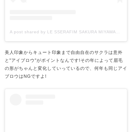
A post shared by LE SSERAFIM SAKURA MIYAWAKI (@lesserafim_sakura_)
美人印象からキュート印象まで自由自在のサクラは意外
と”アイブロウ”がポイントなんです!その年によって眉毛
の形がちゃんと変化していっているので、何年も同じアイ
ブロウはNGですよ!