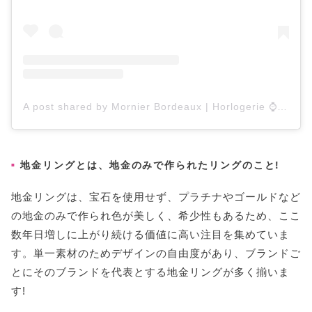
A post shared by Mornier Bordeaux | Horlogerie ⌚ | Bijouterie 💎 (@mornierbordeaux)
地金リングとは、地金のみで作られたリングのこと!
地金リングは、宝石を使用せず、プラチナやゴールドなど
の地金のみで作られ色が美しく、希少性もあるため、ここ
数年日増しに上がり続ける価値に高い注目を集めていま
す。単一素材のためデザインの自由度があり、ブランドご
とにそのブランドを代表とする地金リングが多く揃いま
す!