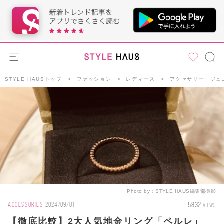
STYLE HAUSトップ
ファッション
レディース
アクセサリー・ジュ
Photo by：
STYLE HAUS編集部撮影
5832
ACCESSORIES
2024/09/01
VIEWS
【徹底比較】2大人気地金リング「ペルレ」