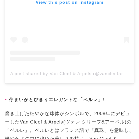
View this post on Instagram
A post shared by Van Cleef & Arpels (@vancleefarpels)
佇まいがとびきりエレガントな「ペルレ」!
磨き上げた細やかな球体がシンボルで、2008年にデビュ
ーしたVan Cleef & Arpels(ヴァン クリーフ&アーペル)の
「ペルレ」。ペルレとはフランス語で「真珠」を意味し、
軽やかさの中に秘めた美しさを持ち、Van Cleef &