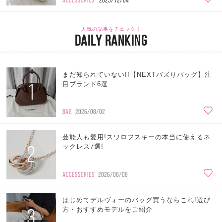
ACCESSORIES
2025/12/04
人気の記事をチェック！
DAILY RANKING
まだ知られていない!!【NEXTバズりバッグ】注
1
目ブランド6選
BAG
2026/08/02
芸能人も愛用!スワロフスキーの本当に使えるネ
2
ックレス7選!
ACCESSORIES
2026/08/08
はじめてデルヴォーのバッグ買うならこれ!選び
3
方・おすすめモデルをご紹介