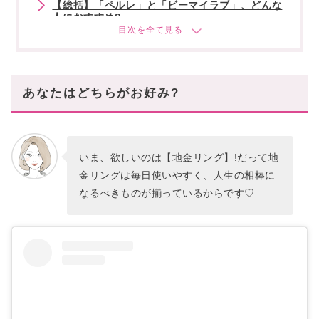
【総括】「ペルレ」と「ビーマイラブ」、どんな
人におすすめ?
「ペルレ」をおすすめする人はこんな人!
「ビーマイラブ」をおすすめする人はこんな人!
なにげない姿もお気に入りの〝地金リング〟があ
あなたはどちらがお好み?
れば胸が高鳴る!
いま、欲しいのは【地金リング】!だって地
金リングは毎日使いやすく、人生の相棒に
なるべきものが揃っているからです♡