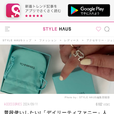
STYLE HAUSトップ
ファッション
レディース
アクセサリー・ジュ
Photo by：
STYLE HAUS編集部撮影
6102
ACCESSORIES
2024/09/11
VIEWS
普段使いしたい!「デイリーティファニー」人