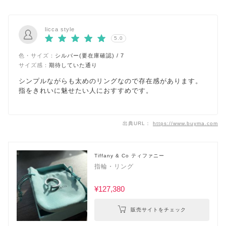
licca style
5.0
色・サイズ：
シルバー(要在庫確認) / 7
サイズ感：
期待していた通り
シンプルながらも太めのリングなので存在感があります。
指をきれいに魅せたい人におすすめです。
出典URL：
https://www.buyma.com
Tiffany & Co ティファニー
指輪・リング
¥127,380
販売サイトをチェック