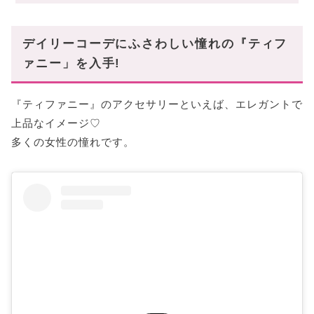
ティファニー マイクロ リンク ブレスレット
エルサ・ペレッティ パール バイ ザ ヤード
デイリーコーデにふさわしい憧れの『ティフ
リターン トゥ ティファニー フル ハート トグル
ァニー」を入手!
魅力的な耳元を演出「ピアス」
パロマ・ピカソ グラフィティ X ピアス
『ティファニー』のアクセサリーといえば、エレガントで
上品なイメージ♡
エルサ・ペレッティ ダイヤモンド バイ ザ ヤード ピ
アス
多くの女性の憧れです。
エルサ・ペレッティ オープン ハート スタッド ピアス
どんなコーデとも好相性♡ おしゃれに仕上がる
「ネックレス」
ティファニー T スマイル ペンダント
ティファニー ハードウェア ダブル リンク
オープン ハート ラリアット フレッシュウォーター パ
ール
エルサ・ペレッティ ダイヤモンド バイ ザ ヤード
『ティファニー』のアクセサリーでデイリーコー