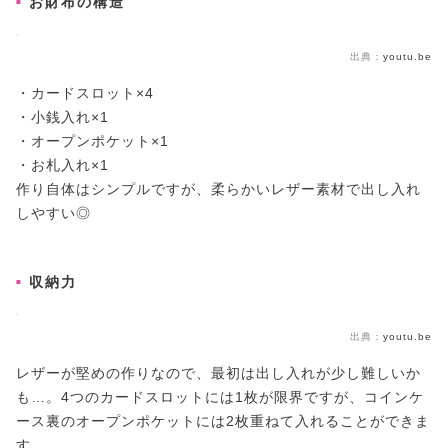
お財布の構造
出典：
youtu.be
・カードスロット×4
・小銭入れ×1
・オープンポケット×1
・お札入れ×1
作り自体はシンプルですが、柔らかいレザー素材で出し入れ
しやすい◎
収納力
出典：
youtu.be
レザーが堅めの作りなので、最初は出し入れが少し難しいか
も…。4つのカードスロットには1枚が限界ですが、コインケ
ース裏のオープンポケットには2枚重ねて入れることができま
す。