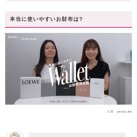
【収納力タイプ】本当に使いやすい人気のお財布
3選
本当に使いやすいお財布は?
Coach(コーチ)の「タビー ミディアム ウォレット」
LOEWE(ロエベ)の「二つ折り財布」
PRADA(プラダ)の「コンパクトウォレット」
【小銭が出し入れしやすい】本当に使いやすい人
気のお財布2選
MiuMiu(ミュウミュウ)の「マテラッセレザー 財布」
サンローランの「YSLライン オリガミ タイニーウォ
レット」
【コンパクト】本当に使いやすい人気のお財布3
選
CELINE(セリーヌ)「コンパクトウォレット トリオン
フ」
出典：
youtu.be
FERRAGAMO(フェラガモ)の「二つ折り財布」
BALENCIAGA(バレンシアガ)の「二つ折り財布」