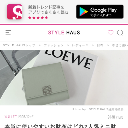
STYLE HAUSトップ
ファッション
レディース
財布
本当に使
Photo by：
STYLE HAUS編集部撮影
9140
WALLET
2025/12/21
VIEWS
本当に使いやすいお財布はどれ?人気ミニ財