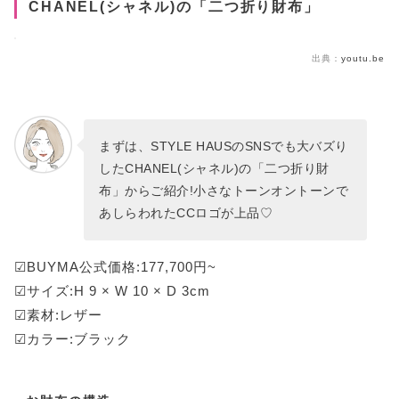
CHANEL(シャネル)の「二つ折り財布」
出典：
youtu.be
まずは、STYLE HAUSのSNSでも大バズり
したCHANEL(シャネル)の「二つ折り財
布」からご紹介!小さなトーンオントーンで
あしらわれたCCロゴが上品♡
☑BUYMA公式価格:177,700円~
☑サイズ:H 9 × W 10 × D 3cm
☑素材:レザー
☑カラー:ブラック