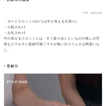
出典：
youtu.be
・カードスロット×5(1つは中が見える仕切り)
・小銭入れ×1
・お札入れ×1
中の見えるスロットには、すぐ取り出したいものや推しの写
真などマルチに収納可能♡マチが無い分スリムさは間違いな
し。
収納力