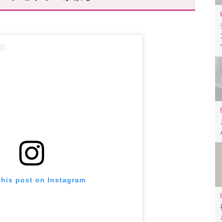
セサリー③ミュウミュウ
クリップ」
ルメタルピアス」
セサリー④ヴァレンティノ
 メタルネックレス」
ー クリスタルピアス」
リー⑤Dior(ディオール)
トネックレス」
de リングセット」
を付けて
this post on Instagram