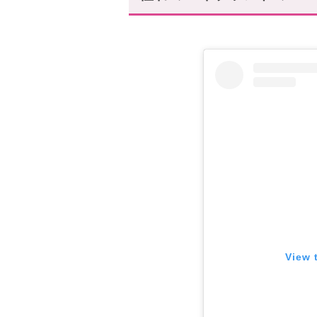
人気ハイブランドのロゴアク
トレンド感溢れる「ベロアヘア
大人っぽく着けられる「エナメ
人気ハイブランドのロゴアク
「Vロゴ ボールドエディション
「Vロゴ メタル×スワロフスキ
人気ハイブランドのロゴアクセサ
1つで存在感のある「ペンダン
3本セットになった「Dior Co
ロゴアクセサリーで周りと差
View 