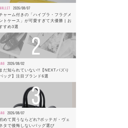
WALLET
2026/08/07
チャーム付きの「ハイブラ・フラグメ
ントケース」が可愛すぎて大優勝 | お
すすめ3選
2
BAG
2026/08/02
まだ知られていない!!【NEXTバズり
バッグ】注目ブランド6選
3
BAG
2026/08/07
初めて買うならどれ?ボッテガ・ヴェ
ネタで後悔しないバッグ選び