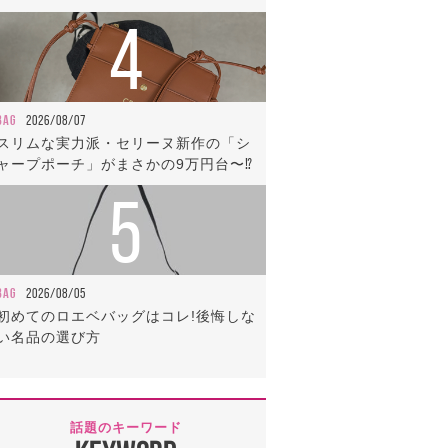
4
BAG
2026/08/07
スリムな実力派・セリーヌ新作の「シ
ャープポーチ」がまさかの9万円台〜⁉
5
BAG
2026/08/05
初めてのロエベバッグはコレ!後悔しな
い名品の選び方
話題のキーワード