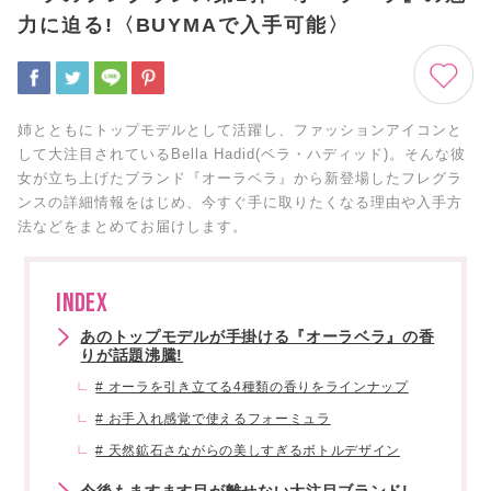
力に迫る!〈BUYMAで入手可能〉
姉とともにトップモデルとして活躍し、ファッションアイコンと
して大注目されているBella Hadid(ベラ・ハディッド)。そんな彼
女が立ち上げたブランド『オーラベラ』から新登場したフレグラ
ンスの詳細情報をはじめ、今すぐ手に取りたくなる理由や入手方
法などをまとめてお届けします。
INDEX
あのトップモデルが手掛ける『オーラベラ』の香
りが話題沸騰!
# オーラを引き立てる4種類の香りをラインナップ
# お手入れ感覚で使えるフォーミュラ
# 天然鉱石さながらの美しすぎるボトルデザイン
今後もますます目が離せない大注目ブランド!