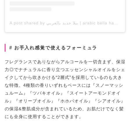
A post shared by بيلا حديد بالعربي | arabic bella hadid (@arabic.bellahadid)
# お手入れ感覚で使えるフォーミュラ
フレグランスでありながらアルコールを一切含まず、保湿
力◎でナチュラルに香り立つエッセンシャルオイルをシェ
イクしてから吹きかける“2層式”を採用しているのも大き
な特徴。4種類の香りいずれもベースには『スノーマッシ
ュルーム』『ツバキオイル』『スイートアーモンドオイ
ル』『オリーブオイル』『ホホバオイル』『シアオイル』
の保湿&整肌成分が含まれているため、お肌だけでなく髪
にも全身に使用することができます。