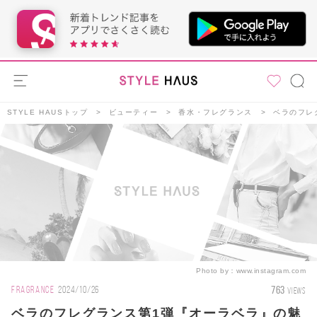
STYLE HAUSトップ
ビューティー
香水・フレグランス
ベラのフレ
Photo by：
www.instagram.com
763
FRAGRANCE
2024/10/26
VIEWS
ベラのフレグランス第1弾『オーラベラ』の魅