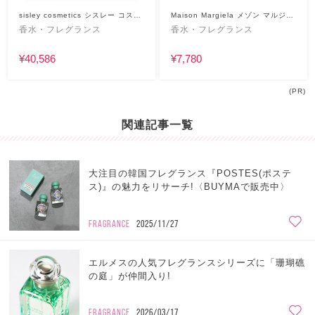
sisley cosmetics シスレー コスメ
Maison Margiela メゾン マルジェ
ティクス
ラ
香水・フレグランス
香水・フレグランス
¥40,586
¥7,780
(PR)
関連記事一覧
大注目の韓国フレグランス『POSTES(ポステ
ス)』の魅力をリサーチ!〈BUYMAで販売中〉
FRAGRANCE
2025/11/27
エルメスの人気フレグランスシリーズに「珊瑚礁
の庭」が仲間入り!
FRAGRANCE
2026/03/17