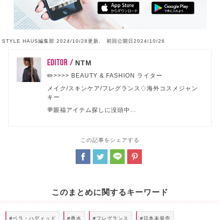
STYLE HAUS編集部 2024/10/28更新, 初回公開日2024/10/26
EDITOR /
NTM
✏️>>>> BEAUTY & FASHION ライター
メイク/スキンケア/フレグランス♢海外コスメジャン
キー
💬眼福アイテム探しに没頭中…
この記事をシェアする
このまとめに関するキーワード
#ベラ・ハディッド
#香水
#フレグランス
#日本未発売