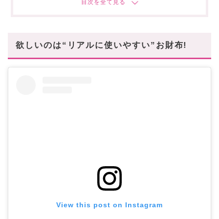
CHANEL(シャネル)の「スモール フラップウォレッ
ト」
CHLOE(クロエ)の「MARCIE 折りたたみ財布」
欲しいのは“リアルに使いやすい”お財布!
大容量&機能性重視派におすすめ
CELINE(セリーヌ)の「フォールデッド コンパクト財
布」
BOTTEGA VENETAの「チェーンウォレット」
まとめ
View this post on Instagram