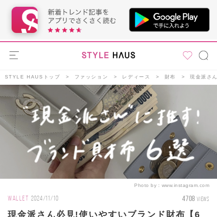
STYLE HAUSトップ
ファッション
レディース
財布
現金派さん
Photo by：
www.instagram.com
4708
WALLET
2024/11/10
VIEWS
現金派さん必見!使いやすいブランド財布【6