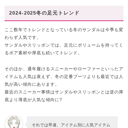
ローファー
FABIO RUSCONI(ファビオルスコーニ)
2024-2025冬の足元トレンド
TOD'S(トッズ)
Christian Louboutin(クリスチャンルブタン
ここ数年でトレンドとなっている冬のサンダルは今季も変
PRADA(プラダ)
わらず人気です。
サンダルやスリッポンでは、足元にボリュームを持ってく
スリッポン/サンダル
るボア素材や厚底も続いてトレンド。
UGG(アグ)
モカシン/ドライビングシューズ
そのほか、通年履けるスニーカーやローファーといったア
UGG(アグ)
イテムも人気は衰えず、冬の定番ブーツよりも最近では人
TOD'S(トッズ)
気が高い傾向にあります。
ブーツ
最近のスニーカー事情はサンダルやスリッポンとは逆の厚
底より薄底が人気な傾向に?
ブラックブーツ
冬のおしゃれは足元から
それでは早速、アイテム別に人気アイテム