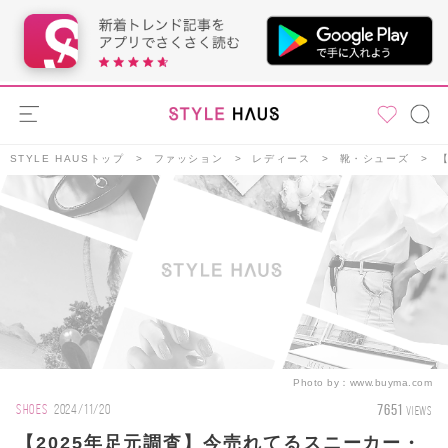
STYLE HAUSトップ
ファッション
レディース
靴・シューズ
Photo by：
www.buyma.com
7651
SHOES
2024/11/20
VIEWS
【2025年足元調査】今売れてるスニーカー・