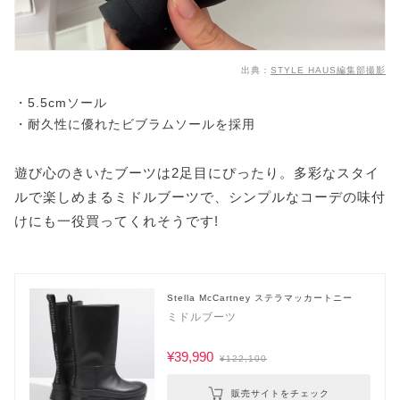
出典：
STYLE HAUS編集部撮影
・5.5cmソール
・耐久性に優れたビブラムソールを採用
遊び心のきいたブーツは2足目にぴったり。多彩なスタイ
ルで楽しめまるミドルブーツで、シンプルなコーデの味付
けにも一役買ってくれそうです!
Stella McCartney ステラマッカートニー
ミドルブーツ
¥39,990
¥122,100
販売サイトをチェック