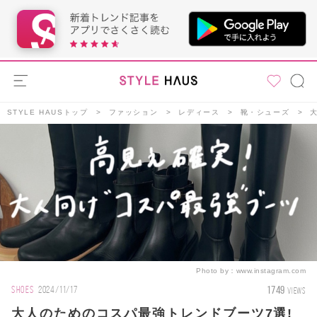
STYLE HAUSトップ
ファッション
レディース
靴・シューズ
Photo by：
www.instagram.com
1749
SHOES
2024/11/17
VIEWS
大人のためのコスパ最強トレンドブーツ7選!