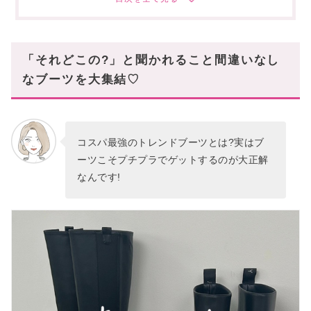
コスパ最強のトレンドブーツ③
GANN(ガニー)▷RUBBER COUNTRY BOOT
コスパ最強のトレンドブーツ④
「それどこの?」と聞かれること間違いなし
ステラマッカートニー▷TRACEミドルブーツ
なブーツを大集結♡
コスパ最強のトレンドブーツ⑤
マッシモドゥッティ▷スクエアトゥアンクルブーツ
コスパ最強のトレンドブーツとは?実はブ
コスパ最強のトレンドブーツ⑥
ーツこそプチプラでゲットするのが大正解
スティーブマデン▷チェルシーアンクルブーツ
なんです!
コスパ最強のトレンドブーツ⑦
ノーブランド▷裾ワイドポインテッドトゥロングブー
ツ
知らないなんて勿体ない!