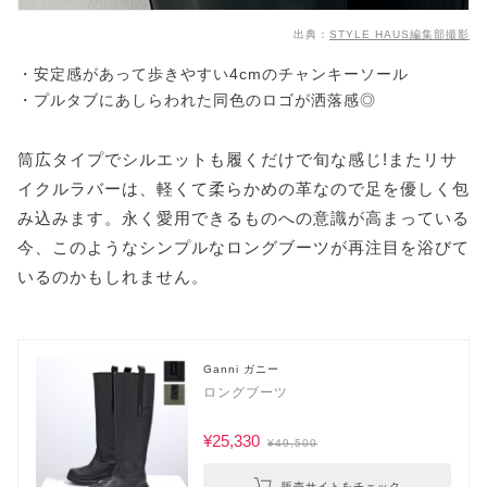
出典：
STYLE HAUS編集部撮影
・安定感があって歩きやすい4cmのチャンキーソール
・プルタブにあしらわれた同色のロゴが洒落感◎
筒広タイプでシルエットも履くだけで旬な感じ!またリサ
イクルラバーは、軽くて柔らかめの革なので足を優しく包
み込みます。永く愛用できるものへの意識が高まっている
今、このようなシンプルなロングブーツが再注目を浴びて
いるのかもしれません。
Ganni ガニー
ロングブーツ
¥25,330
¥49,500
販売サイトをチェック