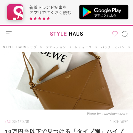
STYLE HAUSトップ
ファッション
レディース
バッグ・カバン
Photo by：
www.buyma.com
10306
BAG
2024/12/01
VIEWS
10万円台以下で見つける「タイプ別」ハイブ