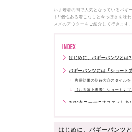
いま若者の間で人気となっているバギ
ト!!個性ある着こなしと今っぽさを味
スメのアウターをご紹介して行きます
INDEX
はじめに、バギーパンツとは?
バギーパンツには『ショート丈
脚長効果の期待大◎スタイルを
【お洒落上級者】ショート丈ブル
2024冬コーデにオススメした
✔︎ショート丈のボリュームブル
✔︎フェイクレザーブルゾン
はじめに、バギーパンツと
✔︎インナーとしても使えるニッ