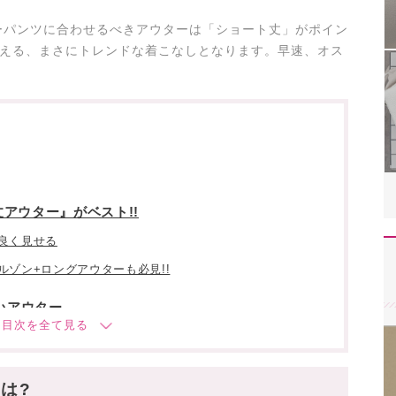
ーパンツに合わせるべきアウターは「ショート丈」がポイン
わえる、まさにトレンドな着こなしとなります。早速、オス
。
アウター』がベスト!!
良く見せる
ゾン+ロングアウターも必見!!
いアウター
ゾン
は?
トカーディガン