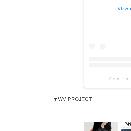
View 
A post sha
▼WV PROJECT