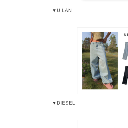
▼U LAN
▼DIESEL