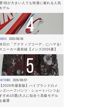
選!頭が大きい人でも快適に被れる人気
モデル
4
SHOES
2026/08/06
休日の「アクティブコーデ」にハマる!
スニーカー最前線【メンズ2026夏】
5
BOTTOMS
2026/08/07
【2026年最新版】ハイブランドのメ
ンズハーフパンツ・ショートパンツお
すすめ10選|大人に似合う高級モデル
を厳選