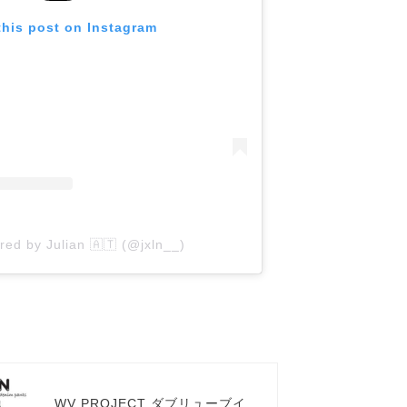
this post on Instagram
red by Julian 🇦🇹 (@jxln__)
WV PROJECT ダブリューブイプ