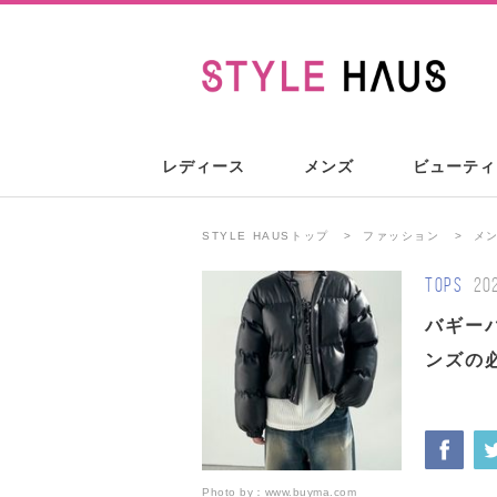
レディース
メンズ
ビューティ
STYLE HAUSトップ
ファッション
メ
TOPS
20
バギー
ンズの
Photo by：
www.buyma.com