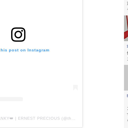
this post on Instagram
A post shared by LANKY👑 | ERNEST PRECIOUS (@thatlankyboii)