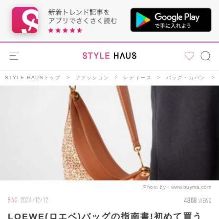
STYLE HAUSトップ
ファッション
レディース
バッグ・カバン
Photo by：
www.buyma.com
4868
BAG
2024/12/12
VIEWS
LOEWE(ロエベ)バッグの指南書!初めて買う