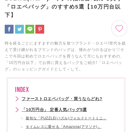
「ロエベバッグ」のすすめ5選【10万円台以
下】
時を経るごとにますますの魅力を放つブランド・ロエベ!世代を超
えて受け継がれるブランドのバッグは、憧れがつのるばかり♡そ
こで今回は初めてロエベバッグを買うなんて方にもおすすめの、
「10万円台以下」でお得に買えるバッグをご紹介!「ロエベバッ
グ」のショッピングガイドとして✓して。
INDEX
ファーストロエベバッグ・買うならどれ?
「10万円台」 定番人気バッグ5選
最旬な「PUZZLE(パズル)フォルドトートミニ」
タイムレスに愛せる「Amazona(アマソナ)」