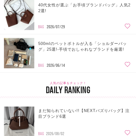
40代女性が選ぶ「お手頃ブランドバッグ」人気2
2選!
BAG
2026/07/29
500mlのペットボトルが入る「ショルダーバッ
グ」25選!-手頃でおしゃれなブランドを厳選!
BAG
2026/06/14
人気の記事をチェック！
DAILY RANKING
まだ知られていない!!【NEXTバズりバッグ】注
1
目ブランド6選
BAG
2026/08/02