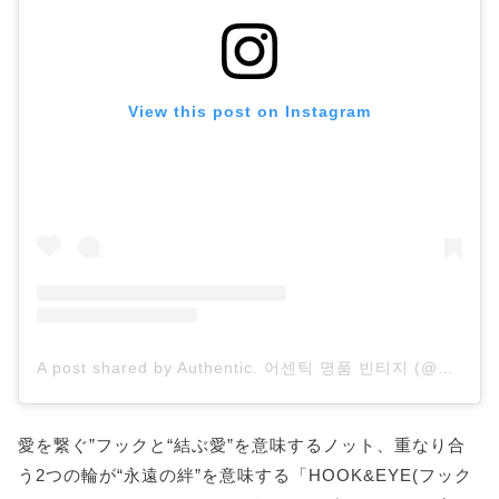
View this post on Instagram
A post shared by Authentic. 어센틱 명품 빈티지 (@authentic.vtg)
愛を繋ぐ”フックと“結ぶ愛”を意味するノット、重なり合
う2つの輪が“永遠の絆”を意味する「HOOK&EYE(フック