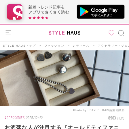
STYLE HAUSトップ
ファッション
レディース
アクセサリー・ジュ
Photo by：
STYLE HAUS編集部撮影
8903
ACCESSORIES
2025/12/22
VIEWS
お洒落な人が注目する『オールドティファニ