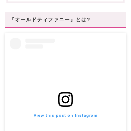
2人の愛を演出する『リターン トゥ ティファニー』
強い絆を連想、バイカラーが美しい『フック&アイ』
『オールドティファニー』とは?
優雅な美を連想させる『パロマ・ピカソ』
スタハ編集部の「ヴィンテージアクセ」レビュー
動画もあわせて✓
憧れのティファニーを“この手に”
View this post on Instagram