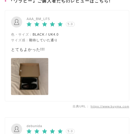
『ワラビー』ご購入者たちのレビューはこちら!
AAA_BM_LF5
5.0
色・サイズ：
BLACK / UK4.0
サイズ感：
期待していた通り
とてもよかった!!!
出典URL：
https://www.buyma.com
debunida
5.0