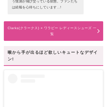
う憶測が飛び交っている状態。ファンたち
は続報を心待ちにしています…!
Clarks(クラークス) × ワラビー レディースシューズ 一
覧
喉から手が出るほど欲しいキュートなデザイ
ン!