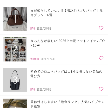
まだ知られていない!!【NEXTバズりバッグ】注
1
目ブランド6選
BAG
2026/08/02
今みんなが欲しい!2026上半期ヒットアイテムTO
2
P10👑
WOMEN
2026/07/30
初めてのロエベバッグはコレ!後悔しない名品の
3
選び方
BAG
2026/08/05
重ね付けしやすい「地金リング」人気ハイブラン
ド総覧!