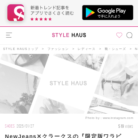
STYLE HAUSトップ
ファッション
レディース
靴・シューズ
Photo by：
www.instagram.com
519
SHOES
2025/01/27
VIEWS
NewJeans✕クラークスの『限定版ワラビ