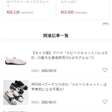
ローファー・オックスフォー
スリッポン
ド
¥26,130
¥15,500
¥39,477
¥18,600
(PR)
関連記事一覧
【サイズ感】プーマ『スピードキャットバレエS
D』の魅力を徹底研究!(ロゼモデルも♡)
SHOES
2025/09/22
ROSE×プーマコラボの『スピードキャット』は
争奪戦になる可愛さ!
SHOES
2025/09/21