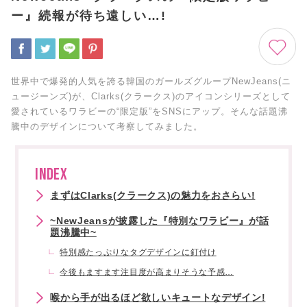
ー』続報が待ち遠しい…!
世界中で爆発的人気を誇る韓国のガールズグループNewJeans(ニ
ュージーンズ)が、Clarks(クラークス)のアイコンシリーズとして
愛されているワラビーの“限定版”をSNSにアップ。そんな話題沸
騰中のデザインについて考察してみました。
INDEX
まずはClarks(クラークス)の魅力をおさらい!
~NewJeansが披露した『特別なワラビー』が話
題沸騰中~
特別感たっぷりなタグデザインに釘付け
今後もますます注目度が高まりそうな予感…
喉から手が出るほど欲しいキュートなデザイン!