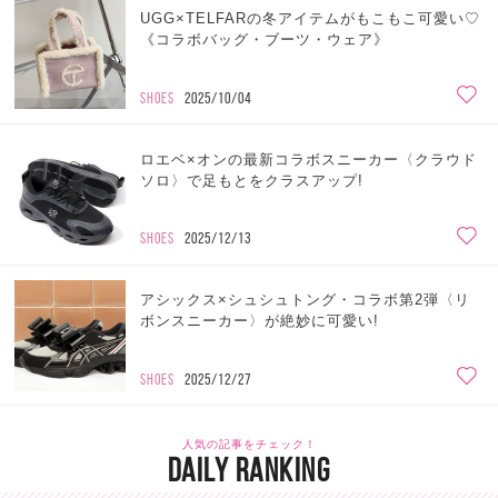
UGG×TELFARの冬アイテムがもこもこ可愛い♡
《コラボバッグ・ブーツ・ウェア》
SHOES
2025/10/04
ロエベ×オンの最新コラボスニーカー〈クラウド
ソロ〉で足もとをクラスアップ!
SHOES
2025/12/13
アシックス×シュシュトング・コラボ第2弾〈リ
ボンスニーカー〉が絶妙に可愛い!
SHOES
2025/12/27
人気の記事をチェック！
DAILY RANKING