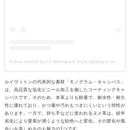
A post shared by LV Monogram Style (@daily.lv.vuitton)
ルイヴィトンの代表的な素材「モノグラム・キャンバス」
は、高品質な塩化ビニール加工を施したコーティングキャ
ンバスです。そのため、本革よりも軽量で、耐水性・耐久
性に優れており、かつ傷や汚れもつきにくいという特性が
あります。一方で、持ち手などに使われるヌメ革は、経年
劣化により愛着が湧くような飴色へと変化。その変化や風
合いを楽しめるのも魅力の1つです。