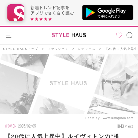
STYLE HAUSトップ
ファッション
レディース
【20代に人気上昇中
Photo by：
www.instagram.com
1043
WOMEN
2025/02/05
VIEWS
【20代に人気上昇中】ルイヴィトンの‟推