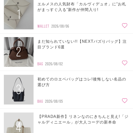
エルメスの人気財布「カルヴィデュオ」に“お札
1
がまっすぐ入る”新作が仲間入り!
WALLET
2026/08/06
まだ知られていない!!【NEXTバズりバッグ】注
2
目ブランド6選
BAG
2026/08/02
初めてのロエベバッグはコレ!後悔しない名品の
3
選び方
BAG
2026/08/05
【PRADA新作】リネンなのにきちんと見え!「ジ
4
ャルディニエール」が大人コーデの新本命