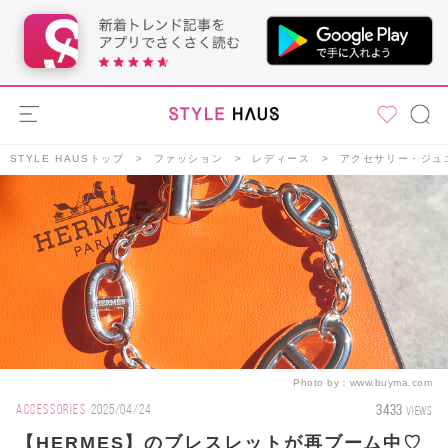
STYLE HAUSトップ
ファッション
レディース
アクセサリー・ジュ
Photo by：
www.buyma.com
3433
ACCESSORIES
2025/04/24
VIEWS
【HERMES】のブレスレットが再ブーム中♡